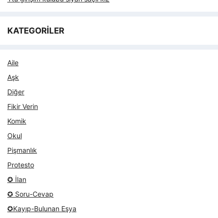
KATEGORİLER
Aile
Aşk
Diğer
Fikir Verin
Komik
Okul
Pişmanlık
Protesto
✪ İlan
✪ Soru-Cevap
✪Kayıp-Bulunan Eşya