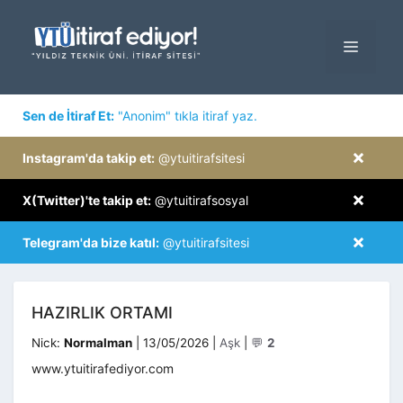
İçeriğe
atla
MENÜ
×
Sen de İtiraf Et:
"Anonim" tıkla itiraf yaz.
×
Instagram'da takip et:
@ytuitirafsitesi
×
X(Twitter)'te takip et:
@ytuitirafsosyal
×
Telegram'da bize katıl:
@ytuitirafsitesi
HAZIRLIK ORTAMI
Kategoriler
Nick:
Normalman
|
13/05/2026
|
Aşk
|
💬
2
www.ytuitirafediyor.com