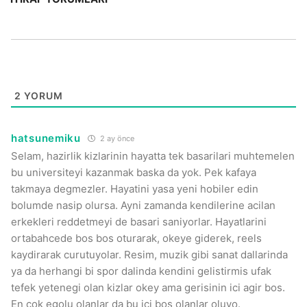
2
YORUM
hatsunemiku
2 ay önce
Selam, hazirlik kizlarinin hayatta tek basarilari muhtemelen
bu universiteyi kazanmak baska da yok. Pek kafaya
takmaya degmezler. Hayatini yasa yeni hobiler edin
bolumde nasip olursa. A
yni zamanda kendilerine acilan
erkekleri reddetmeyi de basari saniyorlar. Hayatlarini
ortabahcede bos bos oturarak, okeye giderek, reels
kaydirarak curutuyolar. Resim, muzik gibi sanat dallarinda
ya da herhangi bi spor dalinda kendini gelistirmis ufak
tefek yetenegi olan kizlar okey ama gerisinin ici agir bos.
En cok egolu olanlar da bu ici bos olanlar oluyo.