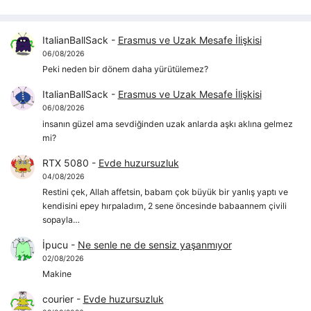
ItalianBallSack
-
Erasmus ve Uzak Mesafe İlişkisi
06/08/2026
Peki neden bir dönem daha yürütülemez?
ItalianBallSack
-
Erasmus ve Uzak Mesafe İlişkisi
06/08/2026
insanın güzel ama sevdiğinden uzak anlarda aşkı aklına gelmez
mi?
RTX 5080
-
Evde huzursuzluk
04/08/2026
Restini çek, Allah affetsin, babam çok büyük bir yanlış yaptı ve
kendisini epey hırpaladım, 2 sene öncesinde babaannem çivili
sopayla…
İpucu
-
Ne senle ne de sensiz yaşanmıyor
02/08/2026
Makine
courier
-
Evde huzursuzluk