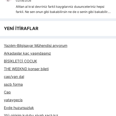
02/08/2026
Alttan al kral devriniz farkli kaygılarıniz dusunceleriniz hepsi
farkli. Ne sen onun gibi bakabilirsin ne de o senin gibi bakabilir.…
YENİ İTİRAFLAR
Yazılım-Bilgisayar Mühendisi arıyorum
Arkadaşlar kaç yaşındasınız
BİSİKLETÇİ ÇOCUK
THE WEEKND konser bileti
çap/yan dal
sscb forma
Çap
yataygecis
Evde huzursuzluk
Ytü girişim kulubu siyah saçlı kız