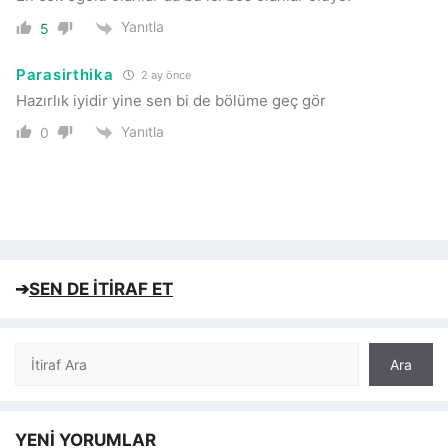
Yanıtla
5
Parasirthika
2 ay önce
Hazırlık iyidir yine sen bi de bölüme geç gör
Yanıtla
0
➔
SEN DE İTİRAF ET
Ara
Ara
YENİ YORUMLAR