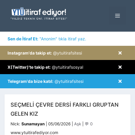
İçeriğe
atla
MENÜ
×
Sen de İtiraf Et:
"Anonim" tıkla itiraf yaz.
×
Instagram'da takip et:
@ytuitirafsitesi
×
X(Twitter)'te takip et:
@ytuitirafsosyal
×
Telegram'da bize katıl:
@ytuitirafsitesi
SEÇMELI ÇEVRE DERSI FARKLI GRUPTAN
GELEN KIZ
Kategoriler
Nick:
Sunamayan
|
05/06/2026
|
Aşk
|
💬 0
www.ytuitirafediyor.com