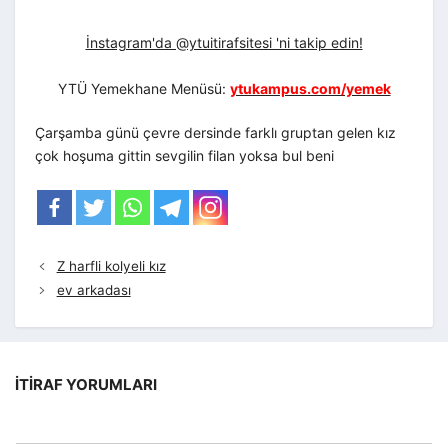
İnstagram'da @ytuitirafsitesi 'ni takip edin!
YTÜ Yemekhane Menüsü:
ytukampus.com/yemek
Çarşamba günü çevre dersinde farklı gruptan gelen kız
çok hoşuma gittin sevgilin filan yoksa bul beni
Z harfli kolyeli kız
ev arkadası
İTIRAF YORUMLARI