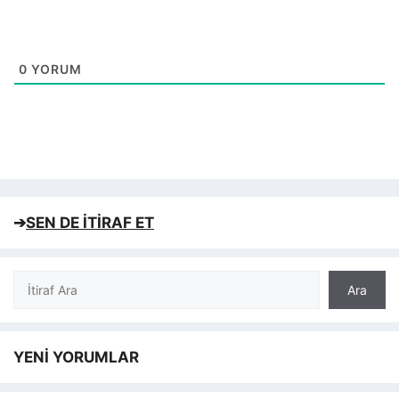
0
YORUM
➔
SEN DE İTİRAF ET
Ara
Ara
YENİ YORUMLAR