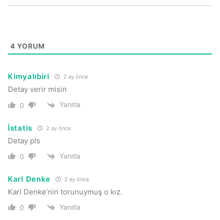
4
YORUM
Kimyalıbiri
2 ay önce
Detay verir misin
Yanıtla
0
İstatis
2 ay önce
Detay pls
Yanıtla
0
Karl Denke
2 ay önce
Karl Denke’nin torunuymuş o kız.
Yanıtla
0