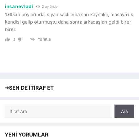
insanevladi
2 ay önce
1.60cm boylarında, siyah saçlı ama sarı kaynaklı, masaya ilk
kendisi gelip oturmuştu daha sonra arkadaşları geldi birer
birer.
Yanıtla
0
➔
SEN DE İTİRAF ET
Ara
Ara
YENİ YORUMLAR