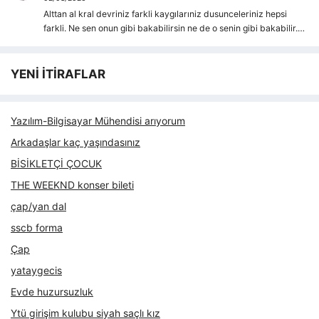
Alttan al kral devriniz farkli kaygılarıniz dusunceleriniz hepsi
farkli. Ne sen onun gibi bakabilirsin ne de o senin gibi bakabilir.…
YENİ İTİRAFLAR
Yazılım-Bilgisayar Mühendisi arıyorum
Arkadaşlar kaç yaşındasınız
BİSİKLETÇİ ÇOCUK
THE WEEKND konser bileti
çap/yan dal
sscb forma
Çap
yataygecis
Evde huzursuzluk
Ytü girişim kulubu siyah saçlı kız