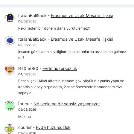
ItalianBallSack
-
Erasmus ve Uzak Mesafe İlişkisi
06/08/2026
Peki neden bir dönem daha yürütülemez?
ItalianBallSack
-
Erasmus ve Uzak Mesafe İlişkisi
06/08/2026
insanın güzel ama sevdiğinden uzak anlarda aşkı aklına gelmez
mi?
RTX 5080
-
Evde huzursuzluk
04/08/2026
Restini çek, Allah affetsin, babam çok büyük bir yanlış yaptı ve
kendisini epey hırpaladım, 2 sene öncesinde babaannem çivili
sopayla…
İpucu
-
Ne senle ne de sensiz yaşanmıyor
02/08/2026
Makine
courier
-
Evde huzursuzluk
02/08/2026