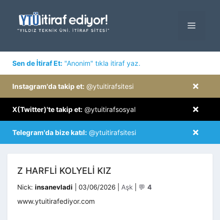
İçeriğe
atla
MENÜ
×
Sen de İtiraf Et:
"Anonim" tıkla itiraf yaz.
×
Instagram'da takip et:
@ytuitirafsitesi
×
X(Twitter)'te takip et:
@ytuitirafsosyal
×
Telegram'da bize katıl:
@ytuitirafsitesi
Z HARFLI KOLYELI KIZ
Kategoriler
Nick:
insanevladi
|
03/06/2026
|
Aşk
|
💬
4
www.ytuitirafediyor.com