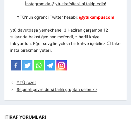
İnstagram'da @ytuitirafsitesi 'ni takip edin!
YTÜ'nün öğrenci Twitter hesabı:
@ytukampuscom
ytü davutpaşa yemekhane, 3 Haziran çarşamba 12
sularında bakıştığım hanımefendi, z harfli kolye
takıyordun. Eğer sevgilin yoksa bir kahve içebiliriz 🙂 fake
insta bırakman yeterli.
YTÜ rozet
Seçmeli çevre dersi farklı gruptan gelen kız
İTIRAF YORUMLARI