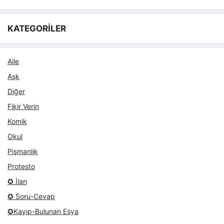
KATEGORİLER
Aile
Aşk
Diğer
Fikir Verin
Komik
Okul
Pişmanlık
Protesto
✪ İlan
✪ Soru-Cevap
✪Kayıp-Bulunan Eşya