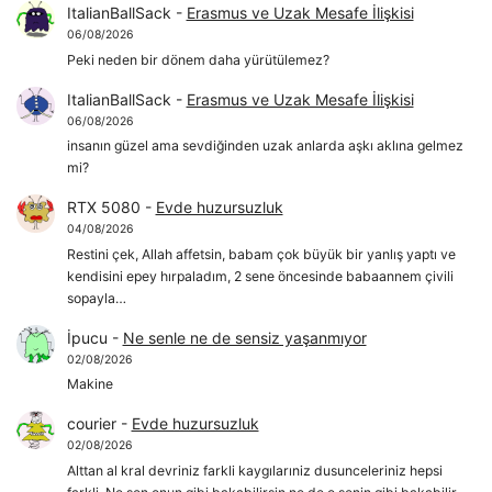
ItalianBallSack
-
Erasmus ve Uzak Mesafe İlişkisi
06/08/2026
Peki neden bir dönem daha yürütülemez?
ItalianBallSack
-
Erasmus ve Uzak Mesafe İlişkisi
06/08/2026
insanın güzel ama sevdiğinden uzak anlarda aşkı aklına gelmez
mi?
RTX 5080
-
Evde huzursuzluk
04/08/2026
Restini çek, Allah affetsin, babam çok büyük bir yanlış yaptı ve
kendisini epey hırpaladım, 2 sene öncesinde babaannem çivili
sopayla…
İpucu
-
Ne senle ne de sensiz yaşanmıyor
02/08/2026
Makine
courier
-
Evde huzursuzluk
02/08/2026
Alttan al kral devriniz farkli kaygılarıniz dusunceleriniz hepsi