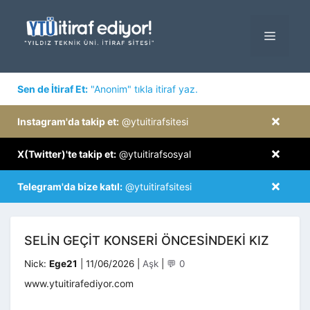
İçeriğe
atla
MENÜ
×
Sen de İtiraf Et:
"Anonim" tıkla itiraf yaz.
×
Instagram'da takip et:
@ytuitirafsitesi
×
X(Twitter)'te takip et:
@ytuitirafsosyal
×
Telegram'da bize katıl:
@ytuitirafsitesi
SELIN GEÇIT KONSERI ÖNCESINDEKI KIZ
Kategoriler
Nick:
Ege21
|
11/06/2026
|
Aşk
|
💬 0
www.ytuitirafediyor.com