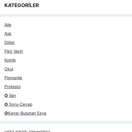
KATEGORİLER
Aile
Aşk
Diğer
Fikir Verin
Komik
Okul
Pişmanlık
Protesto
✪ İlan
✪ Soru-Cevap
✪Kayıp-Bulunan Eşya
yıldız teknik üniversitesi