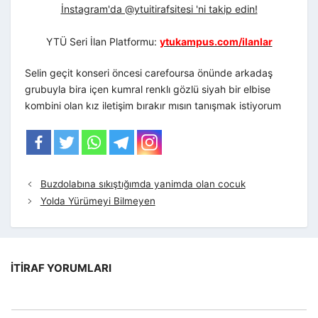
İnstagram'da @ytuitirafsitesi 'ni takip edin!
YTÜ Seri İlan Platformu:
ytukampus.com/ilanlar
Selin geçit konseri öncesi carefoursa önünde arkadaş
grubuyla bira içen kumral renklı gözlü siyah bir elbise
kombini olan kız iletişim bırakır mısın tanışmak istiyorum
Buzdolabına sıkıştığımda yanimda olan cocuk
Yolda Yürümeyi Bilmeyen
İTIRAF YORUMLARI