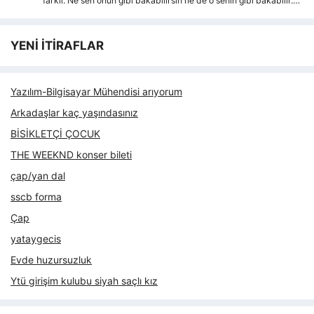
farkli. Ne sen onun gibi bakabilirsin ne de o senin gibi bakabilir.…
YENİ İTİRAFLAR
Yazılım-Bilgisayar Mühendisi arıyorum
Arkadaşlar kaç yaşındasınız
BİSİKLETÇİ ÇOCUK
THE WEEKND konser bileti
çap/yan dal
sscb forma
Çap
yataygecis
Evde huzursuzluk
Ytü girişim kulubu siyah saçlı kız