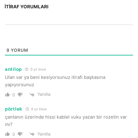
İTIRAF YORUMLARI
9
YORUM
antilop
9 yıl önce
Ulan var ya beni kesiyorsunuz itirafı başkasına
yapıyorsunuz
Yanıtla
0
pörtlek
9 yıl önce
çantanın üzerinde hissi kablel vuku yazan bir rozetin var
mı?
Yanıtla
0