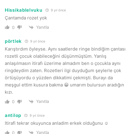
Hissikablelvuku
9 yıl önce
Çantamda rozet yok
Yanıtla
0
pörtlek
9 yıl önce
Karıştırdım öyleyse. Aynı saatlerde ringe bindiğim çantası
rozetli çocuk olabileceğini düşünmüştüm. Yanlış
anlaşılmasın itirafı üzerime almadım ben o çocukla aynı
ringdeydim zaten. Rozetleri ilgi duyduğum şeylerle çok
örtüşüyordu o yüzden dikkatimi çekmişti. Burayı da
meşgul ettim kusura bakma 😀 umarım bulursun aradığın
kızı.
Yanıtla
0
antilop
9 yıl önce
Itirafi tekrar okuyunca anladim erkek olduğunu ☺
Yanıtla
0