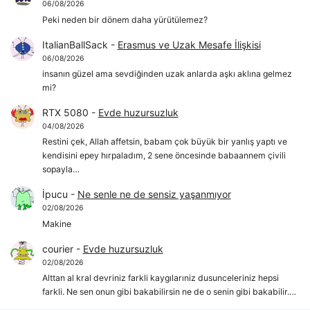
06/08/2026
Peki neden bir dönem daha yürütülemez?
ItalianBallSack
-
Erasmus ve Uzak Mesafe İlişkisi
06/08/2026
insanın güzel ama sevdiğinden uzak anlarda aşkı aklına gelmez
mi?
RTX 5080
-
Evde huzursuzluk
04/08/2026
Restini çek, Allah affetsin, babam çok büyük bir yanlış yaptı ve
kendisini epey hırpaladım, 2 sene öncesinde babaannem çivili
sopayla…
İpucu
-
Ne senle ne de sensiz yaşanmıyor
02/08/2026
Makine
courier
-
Evde huzursuzluk
02/08/2026
Alttan al kral devriniz farkli kaygılarıniz dusunceleriniz hepsi
farkli. Ne sen onun gibi bakabilirsin ne de o senin gibi bakabilir.…