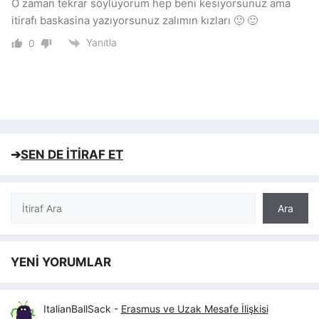
O zaman tekrar söylüyorum hep beni kesiyorsunuz ama
itirafı baskasina yazıyorsunuz zalımın kızları 🙂 🙂
Yanıtla
0
➔
SEN DE İTİRAF ET
Ara
Ara
YENİ YORUMLAR
ItalianBallSack
-
Erasmus ve Uzak Mesafe İlişkisi