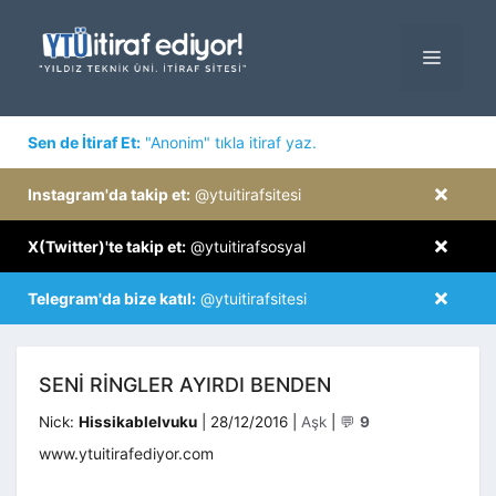
İçeriğe
atla
MENÜ
×
Sen de İtiraf Et:
"Anonim" tıkla itiraf yaz.
×
Instagram'da takip et:
@ytuitirafsitesi
×
X(Twitter)'te takip et:
@ytuitirafsosyal
×
Telegram'da bize katıl:
@ytuitirafsitesi
SENI RINGLER AYIRDI BENDEN
Kategoriler
Nick:
Hissikablelvuku
|
28/12/2016
|
Aşk
|
💬
9
www.ytuitirafediyor.com