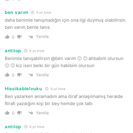
ben varım
9 yıl önce
daha benimle tanışmadığın için ona ilgi duymuş olabilirsin.
ben varım benle tanıs
Yanıtla
0
antilop
9 yıl önce
Benimle tanışabilirsin @ben varım 🙂 🙂 ahbabım olursun
🙂 🙂 kiz isen belki bir gün habibim olursun
Yanıtla
0
Hissikablelvuku
9 yıl önce
Ben yazarken anlamadım ama itiraf anlaşılmamış heralde
İtirafı yazdığım kişi bir bey hemde çok tatlı
Yanıtla
0
antilop
9 yıl önce