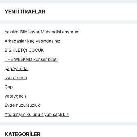
YENİ İTİRAFLAR
Yazılım-Bilgisayar Mühendisi arıyorum
Arkadaşlar kaç yaşındasınız
BİSİKLETÇİ ÇOCUK
THE WEEKND konser bileti
çap/yan dal
sscb forma
Çap
yataygecis
Evde huzursuzluk
Ytü girişim kulubu siyah saçlı kız
KATEGORİLER