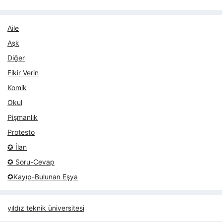
Aile
Aşk
Diğer
Fikir Verin
Komik
Okul
Pişmanlık
Protesto
✪ İlan
✪ Soru-Cevap
✪Kayıp-Bulunan Eşya
yıldız teknik üniversitesi