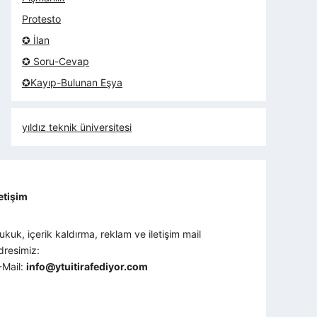
Protesto
✪ İlan
✪ Soru-Cevap
✪Kayıp-Bulunan Eşya
yıldız teknik üniversitesi
letişim
ukuk, içerik kaldırma, reklam ve iletişim mail
dresimiz:
-Mail:
info@ytuitirafediyor.com