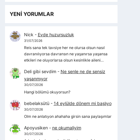
YENİ YORUMLAR
Nick
-
Evde huzursuzluk
31/07/2026
Reis sana tek tavsiye her ne olursa olsun nasıl
davranılıyorsa davransın ne yaşanırsa yaşansa
etkileri ne oluyorlarsa olsun kesinlikle aileni…
Deli gibi sevdim
-
Ne senle ne de sensiz
yaşanmıyor
30/07/2026
Hangi bölümü okuyorsun?
bebelaksütü
-
14 eylülde dönem mi başlıyo
30/07/2026
Olm ne anlatıyon ahahaha girsin sana paylaşımlar
Apoyusiken
-
ne okumaliyim
30/07/2026