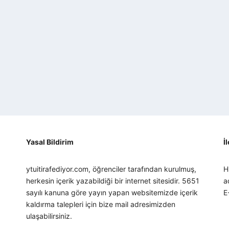
Yasal Bildirim
İ
ytuitirafediyor.com, öğrenciler tarafından kurulmuş,
H
herkesin içerik yazabildiği bir internet sitesidir. 5651
a
sayılı kanuna göre yayın yapan websitemizde içerik
E
kaldırma talepleri için bize mail adresimizden
ulaşabilirsiniz.