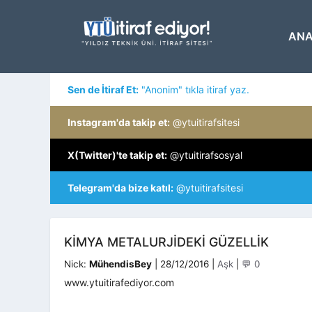
İçeriğe
atla
ANA
Sen de İtiraf Et:
"Anonim" tıkla itiraf yaz.
Instagram'da takip et:
@ytuitirafsitesi
X(Twitter)'te takip et:
@ytuitirafsosyal
Telegram'da bize katıl:
@ytuitirafsitesi
KIMYA METALURJIDEKI GÜZELLIK
Kategoriler
Nick:
MühendisBey
|
28/12/2016
|
Aşk
|
💬 0
www.ytuitirafediyor.com