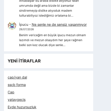
Arkadaşlar bu arada dislike atıyonuz falan
umrumda değil ama bizde bi zamanlar
sindiremeyip dislike atıyoduk madem
tutturabiliyoz istediğimiz ortalama bi…
İpucu
-
Ne senle ne de sensiz yaşanmıyor
29/07/2026
Benim vericeğim en büyük ipucu mezun olmam
lazımdı ve mezun olsaydım her şeye rağmen
belki son kez olucak diye senle…
YENİ İTİRAFLAR
çap/yan dal
sscb forma
Çap
yataygecis
Evde huzursuzluk