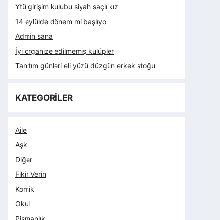
Ytü girişim kulubu siyah saçlı kız
14 eylülde dönem mi başlıyo
Admin sana
İyi organize edilmemiş kulüpler
Tanıtım günleri eli yüzü düzgün erkek stoğu
KATEGORİLER
Aile
Aşk
Diğer
Fikir Verin
Komik
Okul
Pişmanlık