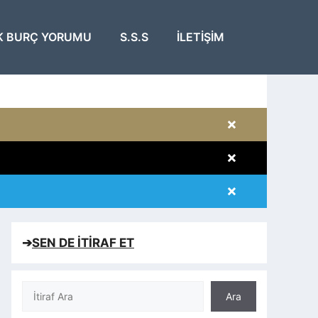
K BURÇ YORUMU
S.S.S
İLETIŞIM
×
×
×
×
➔
SEN DE İTİRAF ET
Ara
Ara