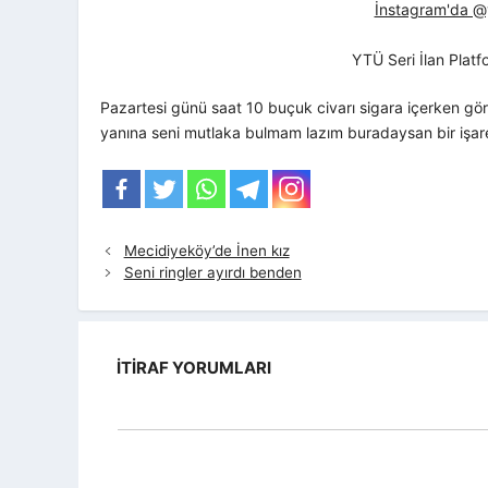
İnstagram'da @yt
YTÜ Seri İlan Plat
Pazartesi günü saat 10 buçuk civarı sigara içerken gö
yanına seni mutlaka bulmam lazım buradaysan bir işar
Mecidiyeköy’de İnen kız
Seni ringler ayırdı benden
İTIRAF YORUMLARI