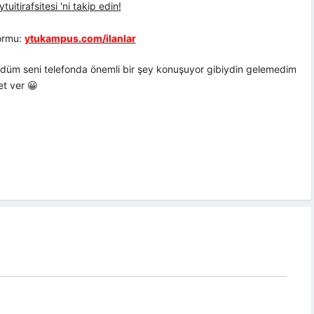
uitirafsitesi 'ni takip edin!
formu:
ytukampus.com/ilanlar
rdüm seni telefonda önemli bir şey konuşuyor gibiydin gelemedim
et ver 😀