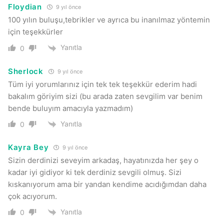
Floydian
9 yıl önce
100 yılın buluşu,tebrikler ve ayrıca bu inanılmaz yöntemin
için teşekkürler
Yanıtla
0
Sherlock
9 yıl önce
Tüm iyi yorumlarınız için tek tek teşekkür ederim hadi
bakalım göriyim sizi (bu arada zaten sevgilim var benim
bende buluyım amacıyla yazmadım)
Yanıtla
0
Kayra Bey
9 yıl önce
Sizin derdinizi seveyim arkadaş, hayatınızda her şey o
kadar iyi gidiyor ki tek derdiniz sevgili olmuş. Sizi
kıskanıyorum ama bir yandan kendime acıdığımdan daha
çok acıyorum.
Yanıtla
0