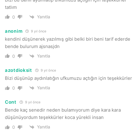
tatlım
Yanıtla
0
anonim
9 yıl önce
kendini düşünerek yazılmış gibi belki biri beni tarif ederde
bende bulurum ajsnasjdn
Yanıtla
0
azotdioksit
9 yıl önce
Bizi düşünüp aydınlatığın ufkumuzu açtığın için teşekkürler
Yanıtla
0
Cont
9 yıl önce
Bende kaç senedir neden bulamıyorum diye kara kara
düşünüyordum teşekkürler koca yürekli insan
Yanıtla
0