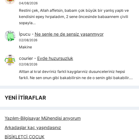
04/08/2026
Restini çek, Allah affetsin, babam çok büyük bir yanlış yaptı ve
kendisini epey hırpaladım, 2 sene öncesinde babaannem çivili
sopayla…
İpucu
-
Ne senle ne de sensiz yaşanmıyor
02/08/2026
Makine
courier
-
Evde huzursuzluk
02/08/2026
Alttan al kral devriniz farkli kaygılarıniz dusunceleriniz hepsi
farkli. Ne sen onun gibi bakabilirsin ne de o senin gibi bakabilir.…
YENİ İTİRAFLAR
Yazılım-Bilgisayar Mühendisi arıyorum
Arkadaşlar kaç yaşındasınız
BİSİKLETÇİ ÇOCUK