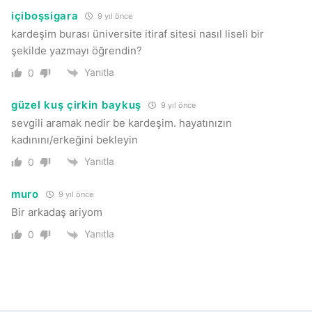
içiboşsigara
9 yıl önce
kardeşim burası üniversite itiraf sitesi nasıl liseli bir
şekilde yazmayı öğrendin?
Yanıtla
0
güzel kuş çirkin baykuş
9 yıl önce
sevgili aramak nedir be kardeşim. hayatınızın
kadınını/erkeğini bekleyin
Yanıtla
0
muro
9 yıl önce
Bir arkadaş ariyom
Yanıtla
0