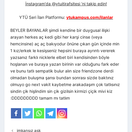
İnstagram'da @ytuitirafsitesi 'ni takip edin!
YTÜ Seri İlan Platformu:
ytukampus.com/ilanlar
BEYLER BAYANLAR şimdi kendine bir duygusal ilişki
arayan herkes aç kedi gibi her karşi cinse (veya
hemcinsine) aç aç bakıyodur önüne çıkan gün içinde min
1 kız/erkek le kesişseniz hepsini buraya ayrıntı vererek
yazsanız farklı nicklerle elbet biri kendisinden böyle
hoşlanan ve buraya yazan birinin var olduğunu fark eder
ve bunu tatlı sempatik bulur alın size friendzone derdi
olmadan buluşma şansı bundan sonrası sizde baktınız
olmuyo go next vakit kaybetme arakadaşım çok tatlısınız
sindin çik hişlindim sin çik gizilsin kirmizi çiçik mivi kiz
:DDDDDDDDD tamam mı tatlım
imkansız aşk