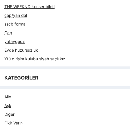
THE WEEKND konser bileti
çap/yan dal
sscb forma
Çap
yataygecis
Evde huzursuzluk
Ytü girişim kulubu siyah saçlı kız
KATEGORİLER
Aile
Aşk
Diğer
Fikir Verin