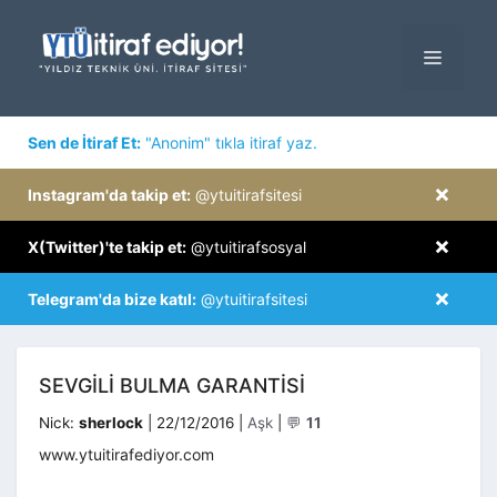
İçeriğe
atla
MENÜ
×
Sen de İtiraf Et:
"Anonim" tıkla itiraf yaz.
×
Instagram'da takip et:
@ytuitirafsitesi
×
X(Twitter)'te takip et:
@ytuitirafsosyal
×
Telegram'da bize katıl:
@ytuitirafsitesi
SEVGILI BULMA GARANTISI
Kategoriler
Nick:
sherlock
|
22/12/2016
|
Aşk
|
💬
11
www.ytuitirafediyor.com