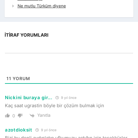
Ne mutlu Türküm diyene
İTIRAF YORUMLARI
11
YORUM
Nickini buraya gir...
9 yıl önce
Kaç saat ugrastin böyle bir çözüm bulmak için
Yanıtla
0
azotdioksit
9 yıl önce
Bizi bu denli aydınlatıp ufkumuzu açtığın için teşekkürler