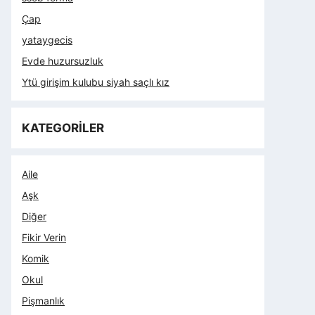
Çap
yataygecis
Evde huzursuzluk
Ytü girişim kulubu siyah saçlı kız
KATEGORİLER
Aile
Aşk
Diğer
Fikir Verin
Komik
Okul
Pişmanlık