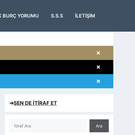
K BURÇ YORUMU
S.S.S
İLETIŞIM
×
×
×
×
➔
SEN DE İTİRAF ET
Ara
Ara