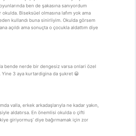
nde boyunlarında ben de şakasına sanıyordum
ar okulda. Biseksüel olmasına lafım yok ama
neden kullandı buna sinirliyim. Okulda görsem
ana açıldı ama sonuçta o çocukla aldattım diye
Ha bende nerde bir dengesiz varsa onlari özel
 Yine 3 aya kurtardigina da şukret 😀
mda valla, erkek arkadaşlarıyla ne kadar yakın,
iyle aldatırsa. En önemlisi okulda o çifti
şkiye giriyormuş’ diye bağırmamak için zor