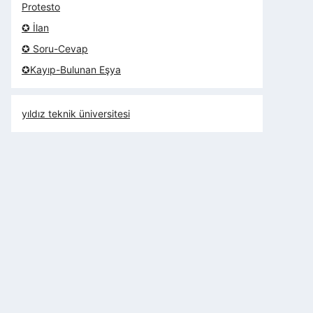
Protesto
✪ İlan
✪ Soru-Cevap
✪Kayıp-Bulunan Eşya
yıldız teknik üniversitesi