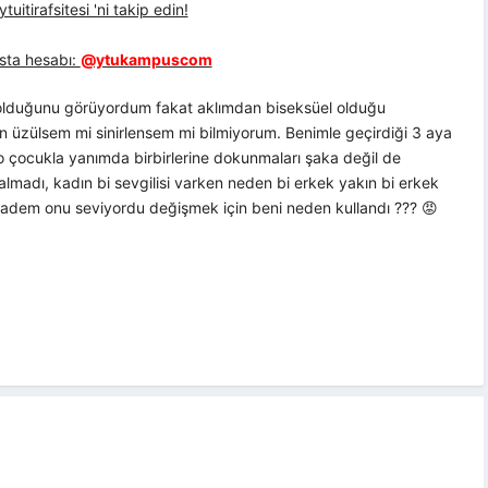
uitirafsitesi 'ni takip edin!
sta hesabı:
@ytukampuscom
i olduğunu görüyordum fakat aklımdan biseksüel olduğu
n üzülsem mi sinirlensem mi bilmiyorum. Benimle geçirdiği 3 aya
 çocukla yanımda birbirlerine dokunmaları şaka değil de
lmadı, kadın bi sevgilisi varken neden bi erkek yakın bi erkek
? Madem onu seviyordu değişmek için beni neden kullandı ??? 😡