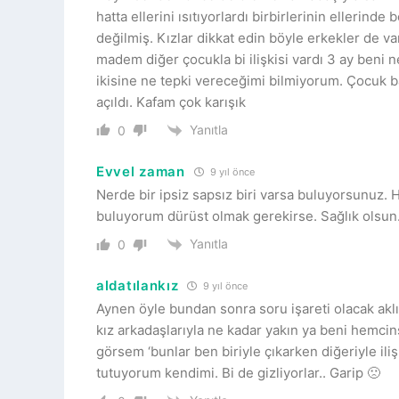
hatta ellerini ısıtıyorlardı birbirlerinin elleri
değilmiş. Kızlar dikkat edin böyle erkekler de v
madem diğer çocukla bi ilişkisi vardı 3 ay beni 
ikisine ne tepki vereceğimi bilmiyorum. Çocuk b
açıldı. Kafam çok karışık
Yanıtla
0
Evvel zaman
9 yıl önce
Nerde bir ipsiz sapsız biri varsa buluyorsunuz. 
buluyorum dürüst olmak gerekirse. Sağlık olsun.
Yanıtla
0
aldatılankız
9 yıl önce
Aynen öyle bundan sonra soru işareti olacak aklı
kız arkadaşlarıyla ne kadar yakın ya beni hemcins
görsem ‘bunlar ben biriyle çıkarken diğeriyle ili
tutuyorum kendimi. Bi de gizliyorlar.. Garip 🙁