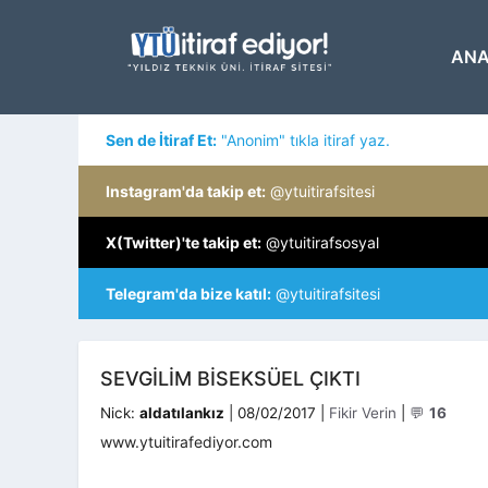
İçeriğe
atla
ANA
Sen de İtiraf Et:
"Anonim" tıkla itiraf yaz.
Instagram'da takip et:
@ytuitirafsitesi
X(Twitter)'te takip et:
@ytuitirafsosyal
Telegram'da bize katıl:
@ytuitirafsitesi
SEVGILIM BISEKSÜEL ÇIKTI
Kategoriler
Nick:
aldatılankız
|
08/02/2017
|
Fikir Verin
|
💬
16
www.ytuitirafediyor.com