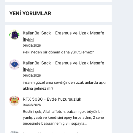
YENİ YORUMLAR
ItalianBallSack
-
Erasmus ve Uzak Mesafe
İlişkisi
06/08/2026
Peki neden bir dönem daha yürütülemez?
ItalianBallSack
-
Erasmus ve Uzak Mesafe
İlişkisi
06/08/2026
insanın güzel ama sevdiğinden uzak anlarda aşkı
aklına gelmez mi?
RTX 5080
-
Evde huzursuzluk
04/08/2026
Restini çek, Allah affetsin, babam çok büyük bir
yanlış yaptı ve kendisini epey hırpaladım, 2 sene
öncesinde babaannem çivili sopayla…