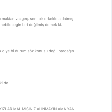
ormaktan vazgeç. seni bir erkekle aldatmış
enebilecegin biri değilmiş demek ki.
k diye bi durum söz konusu değil bardağın
ki de
ZLAR MAL MISINIZ ALINMAYIN AMA YANİ