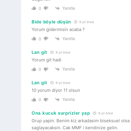
Yanıtla
0
Bide böyle düşün
9 yıl önce
Yorum gidermisin acaba ?
Yanıtla
0
Lan git
9 yıl önce
Yorum git hadi
Yanıtla
0
Lan git
9 yıl önce
10 yorum diyor 11 olsun
Yanıtla
0
Ona kucuk surprizler yap
9 yıl önce
Grup yapin. Benim kiz arkadasim biseksuel olsa
saglayacaksin. Cak MMF i kendinize gelin.