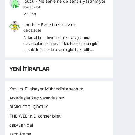
İpucu
-
Ne senle ne de sensiz yaşanmıyor
02/08/2026
Makine
courier
-
Evde huzursuzluk
02/08/2026
Alttan al kral devriniz farkli kaygılarıniz
dusunceleriniz hepsi farkli. Ne sen onun gibi
bakabilirsin ne de o senin gibi bakabilir.…
YENİ İTİRAFLAR
Yazılım-Bilgisayar Mühendisi arıyorum
Arkadaşlar kaç yaşındasınız
BİSİKLETÇİ ÇOCUK
THE WEEKND konser bileti
çap/yan dal
sscb forma