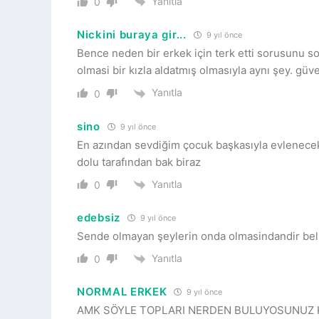
Yanıtla
0
Nickini buraya gir...
9 yıl önce
Bence neden bir erkek için terk etti sorusunu s
olmasi bir kızla aldatmış olmasıyla aynı şey. güv
Yanıtla
0
sino
9 yıl önce
En azından sevdiğim çocuk başkasıyla evlenece
dolu tarafından bak biraz
Yanıtla
0
edebsiz
9 yıl önce
Sende olmayan şeylerin onda olmasindandir bel
Yanıtla
0
NORMAL ERKEK
9 yıl önce
AMK SÖYLE TOPLARI NERDEN BULUYOSUNUZ KI