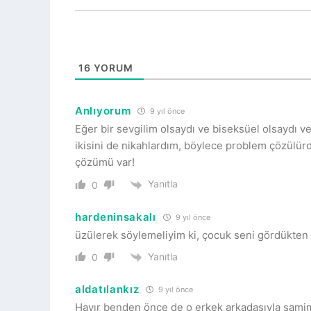
16
YORUM
Anlıyorum
9 yıl önce
Eğer bir sevgilim olsaydı ve biseksüel olsaydı ve 
ikisini de nikahlardım, böylece problem çözülürd
çözümü var!
Yanıtla
0
hardeninsakalı
9 yıl önce
üzülerek söylemeliyim ki, çocuk seni gördükten 
Yanıtla
0
aldatılankız
9 yıl önce
Hayır benden önce de o erkek arkadaşıyla samimi