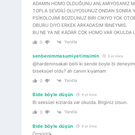
ADAMIN HOMO OLDUĞUNU ANLAMIYOSANIZ MAL
TOPLA SEVGİLİ OLUYOSUNUZ ONDAN SONRA YO
PSİKOLOJİMİ BOZDUNUZ BIRI CIKIYO YOK OT
OBURU DIYO ERKEK ARKADASIM IBNEYMIS.
BU NE YA NE KADAR COK HOMO VAR OKULDA 
Yanıtla
0
senbenimmasumiyetimsimin
9 yıl önce
@hardeninsakalı belli ki sende boyle bi deneyi
biseksüel oldu? ah canım kıyamam
Yanıtla
0
Bide böyle düşün
9 yıl önce
Bi seksüel kizlarda var okulda. Bilginiz olsun.
Yanıtla
0
Bide böyle düşün
9 yıl önce
Özgürlük