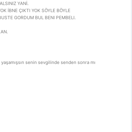
SINIZ YANİ.
K İBNE ÇIKTI YOK SÖYLE BÖYLE
OBUSTE GORDUM BUL BENI PEMBELI.
LAN.
m yaşamışsın senin sevgilinde senden sonra mı