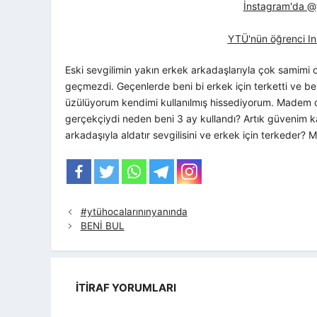
İnstagram'da @yt
YTÜ'nün öğrenci In
Eski sevgilimin yakın erkek arkadaşlarıyla çok samim
geçmezdi. Geçenlerde beni bi erkek için terketti ve be
üzülüyorum kendimi kullanılmış hissediyorum. Madem o
gerçekçiydi neden beni 3 ay kullandı? Artık güvenim ka
arkadaşıyla aldatır sevgilisini ve erkek için terkeder
#ytühocalarınınyanında
BENİ BUL
İTIRAF YORUMLARI