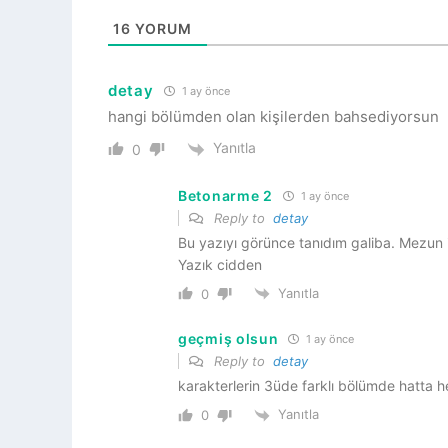
16
YORUM
detay
1 ay önce
hangi bölümden olan kişilerden bahsediyorsun
Yanıtla
0
Betonarme 2
1 ay önce
Reply to
detay
Bu yazıyı görünce tanıdım galiba. Mezun 
Yazık cidden
Yanıtla
0
geçmiş olsun
1 ay önce
Reply to
detay
karakterlerin 3üde farklı bölümde hatta 
Yanıtla
0