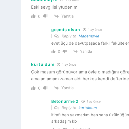
Eski sevgilisi ytüden mi
Yanıtla
0
geçmiş olsun
1 ay önce
Reply to
Mademoyle
evet üçü de davutpaşada farklı fakültele
Yanıtla
0
kurtuldum
1 ay önce
Çok masum görünüyor ama öyle olmadığını görebi
ama anlamam zaman aldı herkes kendi defterine
Yanıtla
0
Betonarme 2
1 ay önce
Reply to
kurtuldum
itirafı ben yazmadım ben sana üzüldüğü
arkadaşım kb