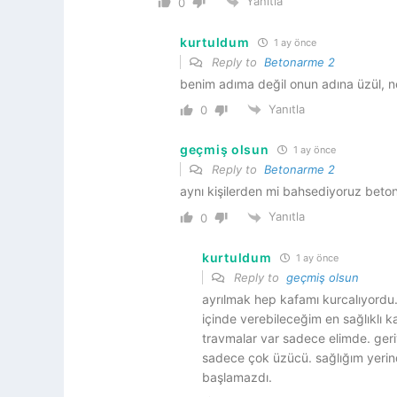
Yanıtla
0
kurtuldum
1 ay önce
Reply to
Betonarme 2
benim adıma değil onun adına üzül, n
Yanıtla
0
geçmiş olsun
1 ay önce
Reply to
Betonarme 2
aynı kişilerden mi bahsediyoruz beto
Yanıtla
0
kurtuldum
1 ay önce
Reply to
geçmiş olsun
ayrılmak hep kafamı kurcalıyordu.
içinde verebileceğim en sağlıklı 
travmalar var sadece elimde. ge
sadece çok üzücü. sağlığım yerin
başlamazdı.