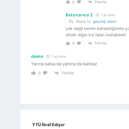
Yanıtla
0
Betonarme 2
1 ay önce
Reply to
geçmiş olsun
yok değil benim bahsettiğimde ço
döner diğer kız falan muhabbeti
Yanıtla
0
demo
1 ay önce
Yarına kalsa da yanına da kalmaz
Yanıtla
0
YTÜ İtiraf Ediyor