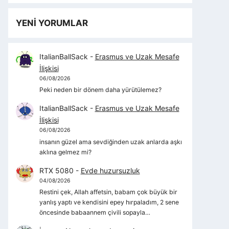
YENİ YORUMLAR
ItalianBallSack
-
Erasmus ve Uzak Mesafe
İlişkisi
06/08/2026
Peki neden bir dönem daha yürütülemez?
ItalianBallSack
-
Erasmus ve Uzak Mesafe
İlişkisi
06/08/2026
insanın güzel ama sevdiğinden uzak anlarda aşkı
aklına gelmez mi?
RTX 5080
-
Evde huzursuzluk
04/08/2026
Restini çek, Allah affetsin, babam çok büyük bir
yanlış yaptı ve kendisini epey hırpaladım, 2 sene
öncesinde babaannem çivili sopayla…