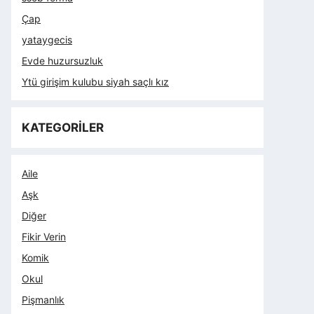
Çap
yataygecis
Evde huzursuzluk
Ytü girişim kulubu siyah saçlı kız
KATEGORİLER
Aile
Aşk
Diğer
Fikir Verin
Komik
Okul
Pişmanlık