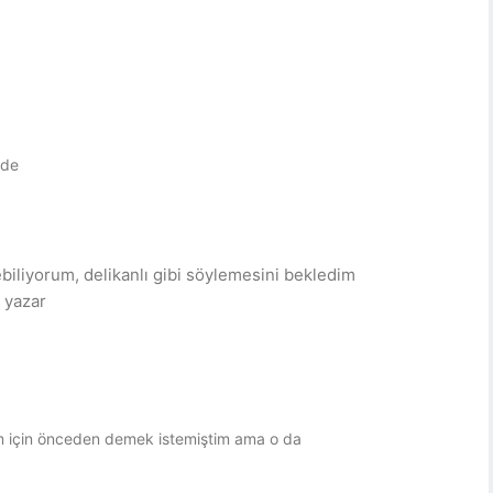
rde
liyorum, delikanlı gibi söylemesini bekledim
 yazar
m için önceden demek istemiştim ama o da