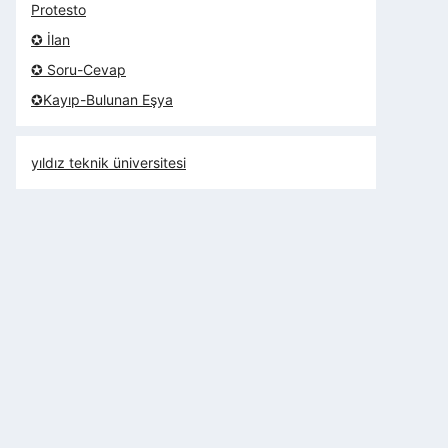
Protesto
✪ İlan
✪ Soru-Cevap
✪Kayıp-Bulunan Eşya
yıldız teknik üniversitesi