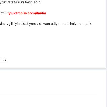
uitirafsitesi 'ni takip edin!
formu:
ytukampus.com/ilanlar
ki sevgilisiyle aldatıyordu devam ediyor mu bilmiyorum pek
ocuk