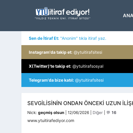
İçeriğe
atla
ANA
Sen de İtiraf Et:
"Anonim" tıkla itiraf yaz.
Instagram'da takip et:
@ytuitirafsitesi
X(Twitter)'te takip et:
@ytuitirafsosyal
Telegram'da bize katıl:
@ytuitirafsitesi
SEVGILISININ ONDAN ÖNCEKI UZUN ILI
Kategoriler
Nick:
geçmiş olsun
|
12/06/2026
|
Diğer
|
💬
16
www.ytuitirafediyor.com