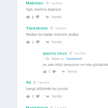
Makineci
1 ay önce
Aşkı memnu başlıyor
Yanıtla
2
Yazankızım
1 ay önce
Neden bu kadar eminsin acaba
Yanıtla
0
geçmiş olsun
1 ay önce
Reply to
Yazankızım
ex olan ikiliyi tanıyorum ve hala görüştük
Yanıtla
0
Xd
1 ay önce
hangi bölümde bu çocuk
Yanıtla
0
Mademoyle
1 ay önce