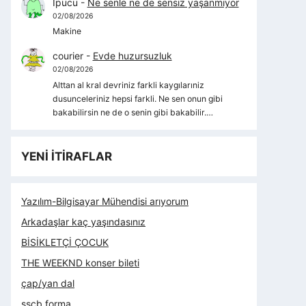
İpucu
-
Ne senle ne de sensiz yaşanmıyor
02/08/2026
Makine
courier
-
Evde huzursuzluk
02/08/2026
Alttan al kral devriniz farkli kaygılarıniz
dusunceleriniz hepsi farkli. Ne sen onun gibi
bakabilirsin ne de o senin gibi bakabilir.…
YENİ İTİRAFLAR
Yazılım-Bilgisayar Mühendisi arıyorum
Arkadaşlar kaç yaşındasınız
BİSİKLETÇİ ÇOCUK
THE WEEKND konser bileti
çap/yan dal
sscb forma