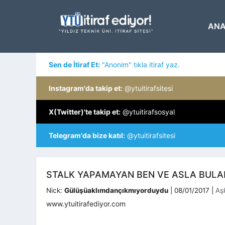
İçeriğe
atla
ANA
Sen de İtiraf Et:
"Anonim" tıkla itiraf yaz.
Instagram'da takip et:
@ytuitirafsitesi
X(Twitter)'te takip et:
@ytuitirafsosyal
Telegram'da bize katıl:
@ytuitirafsitesi
STALK YAPAMAYAN BEN VE ASLA BULA
Kat
Nick:
Gülüşüaklımdançıkmıyorduydu
|
08/01/2017
|
Aş
www.ytuitirafediyor.com