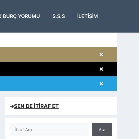
K BURÇ YORUMU
S.S.S
İLETIŞIM
×
×
×
×
➔
SEN DE İTİRAF ET
Ara
Ara