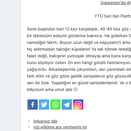
İnstagram'da @yt
YTÜ Seri İlan Plat
Sene başından beri 12 kez karşılaştık. 40-45 kez göz
bir tebessüm edeyim gözlerine bakınca. Ha gülerken fa
namıdiğer lakırtı. Boyun uzun değil ve kepçesin(!) ama 
hiç aldırmadan taktığın küpelerin! Ya tek bilmek iste
falan değil, bakışının yumuşak olmayışı ama bana karş
bunu söylüyor zaten. En son hangi gündü hatırlamıyo
yağıyordu. Arkadaşlarınla çıkıyordun, sen yanındaki 
fark ettin ve göz göze geldik saniyelerce göz gözeyd
sen de öyle. Yaşadığım en güzel saniyelerdendi. Ve o 
biliyorum ama umut işte 🙂
İmkansız gibi
ytü eğitime ara vermemiş mi