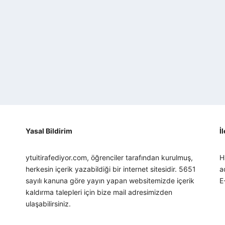
Yasal Bildirim
İ
ytuitirafediyor.com, öğrenciler tarafından kurulmuş,
H
herkesin içerik yazabildiği bir internet sitesidir. 5651
a
sayılı kanuna göre yayın yapan websitemizde içerik
E
kaldırma talepleri için bize mail adresimizden
ulaşabilirsiniz.