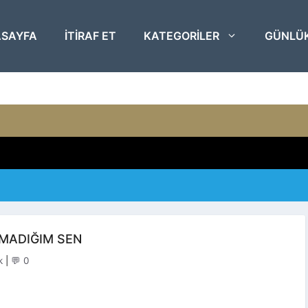
SAYFA
ITIRAF ET
KATEGORILER
GÜNLÜ
MADIĞIM SEN
egoriler
k
|
💬 0