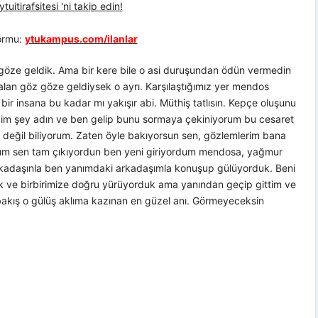
uitirafsitesi 'ni takip edin!
formu:
ytukampus.com/ilanlar
 göze geldik. Ama bir kere bile o asi duruşundan ödün vermedin
lan göz göze geldiysek o ayrı. Karşılaştığımız yer mendos
bir insana bu kadar mı yakışır abi. Müthiş tatlısın. Kepçe oluşunu
diğim şey adın ve ben gelip bunu sormaya çekiniyorum bu cesaret
ı değil biliyorum. Zaten öyle bakıyorsun sen, gözlemlerim bana
rum sen tam çıkıyordun ben yeni giriyordum mendosa, yağmur
arkadaşınla ben yanımdaki arkadaşımla konuşup gülüyorduk. Beni
ik ve birbirimize doğru yürüyorduk ama yanından geçip gittim ve
bakış o gülüş aklıma kazınan en güzel anı. Görmeyeceksin