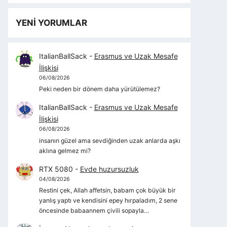
YENİ YORUMLAR
ItalianBallSack
-
Erasmus ve Uzak Mesafe
İlişkisi
06/08/2026
Peki neden bir dönem daha yürütülemez?
ItalianBallSack
-
Erasmus ve Uzak Mesafe
İlişkisi
06/08/2026
insanın güzel ama sevdiğinden uzak anlarda aşkı
aklına gelmez mi?
RTX 5080
-
Evde huzursuzluk
04/08/2026
Restini çek, Allah affetsin, babam çok büyük bir
yanlış yaptı ve kendisini epey hırpaladım, 2 sene
öncesinde babaannem çivili sopayla…