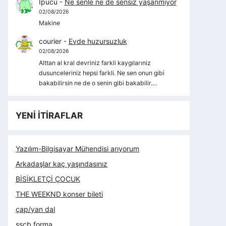
İpucu
-
Ne senle ne de sensiz yaşanmıyor
02/08/2026
Makine
courier
-
Evde huzursuzluk
02/08/2026
Alttan al kral devriniz farkli kaygılarıniz
dusunceleriniz hepsi farkli. Ne sen onun gibi
bakabilirsin ne de o senin gibi bakabilir.…
YENİ İTİRAFLAR
Yazılım-Bilgisayar Mühendisi arıyorum
Arkadaşlar kaç yaşındasınız
BİSİKLETÇİ ÇOCUK
THE WEEKND konser bileti
çap/yan dal
sscb forma