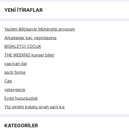
YENİ İTİRAFLAR
Yazılım-Bilgisayar Mühendisi arıyorum
Arkadaşlar kaç yaşındasınız
BİSİKLETÇİ ÇOCUK
THE WEEKND konser bileti
çap/yan dal
sscb forma
Çap
yataygecis
Evde huzursuzluk
Ytü girişim kulubu siyah saçlı kız
KATEGORİLER