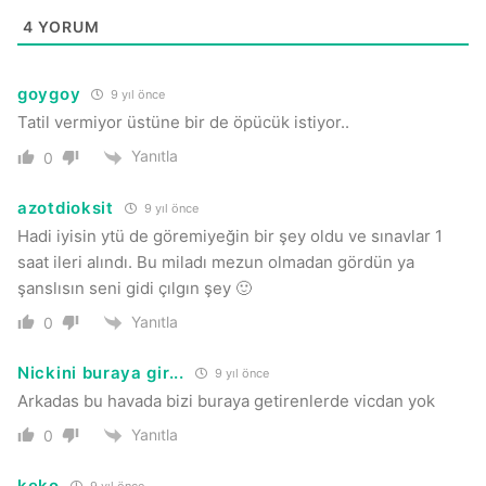
4
YORUM
goygoy
9 yıl önce
Tatil vermiyor üstüne bir de öpücük istiyor..
Yanıtla
0
azotdioksit
9 yıl önce
Hadi iyisin ytü de göremiyeğin bir şey oldu ve sınavlar 1
saat ileri alındı. Bu miladı mezun olmadan gördün ya
şanslısın seni gidi çılgın şey 🙂
Yanıtla
0
Nickini buraya gir...
9 yıl önce
Arkadas bu havada bizi buraya getirenlerde vicdan yok
Yanıtla
0
keko