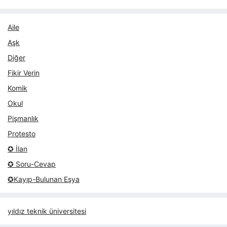
Aile
Aşk
Diğer
Fikir Verin
Komik
Okul
Pişmanlık
Protesto
✪ İlan
✪ Soru-Cevap
✪Kayıp-Bulunan Eşya
yıldız teknik üniversitesi