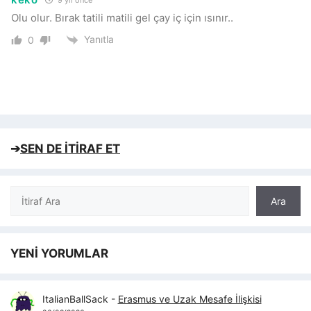
9 yıl önce
Olu olur. Bırak tatili matili gel çay iç için ısınır..
Yanıtla
0
➔
SEN DE İTİRAF ET
Ara
Ara
YENİ YORUMLAR
ItalianBallSack
-
Erasmus ve Uzak Mesafe İlişkisi