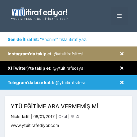
İçeriğe
atla
MENÜ
×
Sen de İtiraf Et:
"Anonim" tıkla itiraf yaz.
×
Instagram'da takip et:
@ytuitirafsitesi
×
X(Twitter)'te takip et:
@ytuitirafsosyal
×
Telegram'da bize katıl:
@ytuitirafsitesi
YTÜ EĞITIME ARA VERMEMIŞ MI
Kategoriler
Nick:
tatil
|
08/01/2017
|
Okul
|
💬
4
www.ytuitirafediyor.com