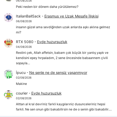
06/08/2026
Peki neden bir dönem daha yürütülemez?
ItalianBallSack
-
Erasmus ve Uzak Mesafe İlişkisi
06/08/2026
insanın güzel ama sevdiğinden uzak anlarda aşkı aklına gelmez
mi?
RTX 5080
-
Evde huzursuzluk
04/08/2026
Restini çek, Allah affetsin, babam çok büyük bir yanlış yaptı ve
kendisini epey hırpaladım, 2 sene öncesinde babaannem çivili
sopayla…
İpucu
-
Ne senle ne de sensiz yaşanmıyor
02/08/2026
Makine
courier
-
Evde huzursuzluk
02/08/2026
Alttan al kral devriniz farkli kaygılarıniz dusunceleriniz hepsi
farkli. Ne sen onun gibi bakabilirsin ne de o senin gibi bakabilir.…