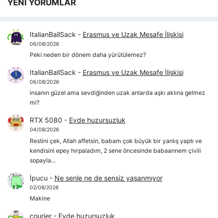
YENİ YORUMLAR
ItalianBallSack
-
Erasmus ve Uzak Mesafe İlişkisi
06/08/2026
Peki neden bir dönem daha yürütülemez?
ItalianBallSack
-
Erasmus ve Uzak Mesafe İlişkisi
06/08/2026
insanın güzel ama sevdiğinden uzak anlarda aşkı aklına gelmez
mi?
RTX 5080
-
Evde huzursuzluk
04/08/2026
Restini çek, Allah affetsin, babam çok büyük bir yanlış yaptı ve
kendisini epey hırpaladım, 2 sene öncesinde babaannem çivili
sopayla…
İpucu
-
Ne senle ne de sensiz yaşanmıyor
02/08/2026
Makine
courier
-
Evde huzursuzluk