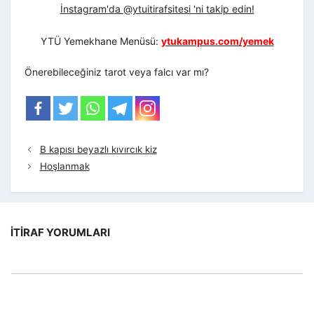
İnstagram'da @ytuitirafsitesi 'ni takip edin!
YTÜ Yemekhane Menüsü:
ytukampus.com/yemek
Önerebileceğiniz tarot veya falcı var mı?
B kapısı beyazlı kıvırcık kiz
Hoşlanmak
İTIRAF YORUMLARI