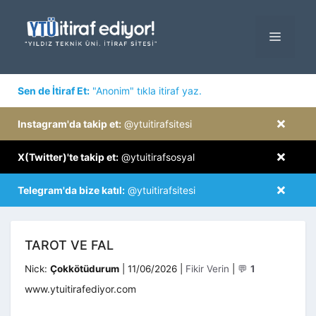
İçeriğe
atla
MENÜ
×
Sen de İtiraf Et:
"Anonim" tıkla itiraf yaz.
×
Instagram'da takip et:
@ytuitirafsitesi
×
X(Twitter)'te takip et:
@ytuitirafsosyal
×
Telegram'da bize katıl:
@ytuitirafsitesi
TAROT VE FAL
Kategoriler
Nick:
Çokkötüdurum
|
11/06/2026
|
Fikir Verin
|
💬
1
www.ytuitirafediyor.com