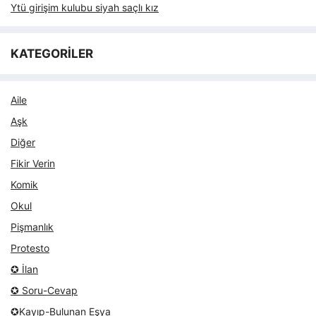
Ytü girişim kulubu siyah saçlı kız
KATEGORİLER
Aile
Aşk
Diğer
Fikir Verin
Komik
Okul
Pişmanlık
Protesto
✪ İlan
✪ Soru-Cevap
✪Kayıp-Bulunan Eşya