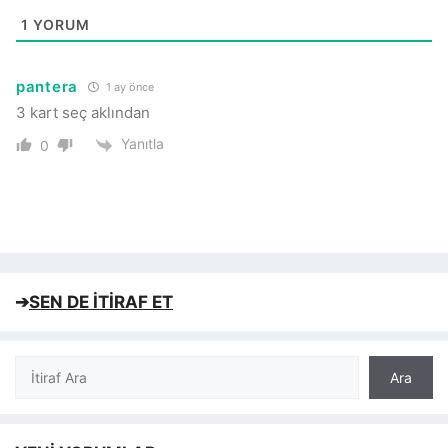
1
YORUM
pantera
1 ay önce
3 kart seç aklından
Yanıtla
0
➔
SEN DE İTİRAF ET
Ara
Ara