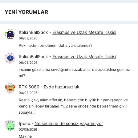
YENİ YORUMLAR
ItalianBallSack
-
Erasmus ve Uzak Mesafe İlişkisi
06/08/2026
Peki neden bir dönem daha yürütülemez?
ItalianBallSack
-
Erasmus ve Uzak Mesafe İlişkisi
06/08/2026
insanın güzel ama sevdiğinden uzak anlarda aşkı aklına gelmez
mi?
RTX 5080
-
Evde huzursuzluk
04/08/2026
Restini çek, Allah affetsin, babam çok büyük bir yanlış yaptı ve
kendisini epey hırpaladım, 2 sene öncesinde babaannem çivili
sopayla…
İpucu
-
Ne senle ne de sensiz yaşanmıyor
02/08/2026
Makine