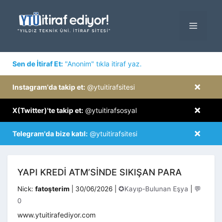
İçeriğe
atla
MENÜ
×
Sen de İtiraf Et:
"Anonim" tıkla itiraf yaz.
×
Instagram'da takip et:
@ytuitirafsitesi
×
X(Twitter)'te takip et:
@ytuitirafsosyal
×
Telegram'da bize katıl:
@ytuitirafsitesi
YAPI KREDİ ATM’SİNDE SIKIŞAN PARA
Kategoriler
Nick:
fatoşterim
|
30/06/2026
|
✪Kayıp-Bulunan Eşya
|
💬
0
www.ytuitirafediyor.com