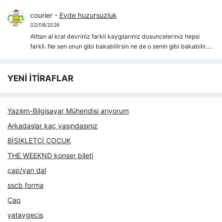
courier
-
Evde huzursuzluk
02/08/2026
Alttan al kral devriniz farkli kaygılarıniz dusunceleriniz hepsi
farkli. Ne sen onun gibi bakabilirsin ne de o senin gibi bakabilir.…
YENİ İTİRAFLAR
Yazılım-Bilgisayar Mühendisi arıyorum
Arkadaşlar kaç yaşındasınız
BİSİKLETÇİ ÇOCUK
THE WEEKND konser bileti
çap/yan dal
sscb forma
Çap
yataygecis