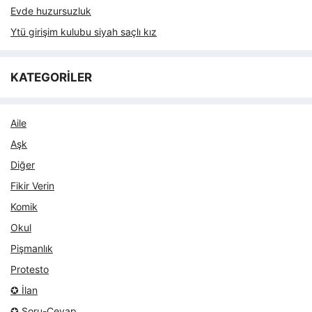
Evde huzursuzluk
Ytü girişim kulubu siyah saçlı kız
KATEGORİLER
Aile
Aşk
Diğer
Fikir Verin
Komik
Okul
Pişmanlık
Protesto
✪ İlan
✪ Soru-Cevap