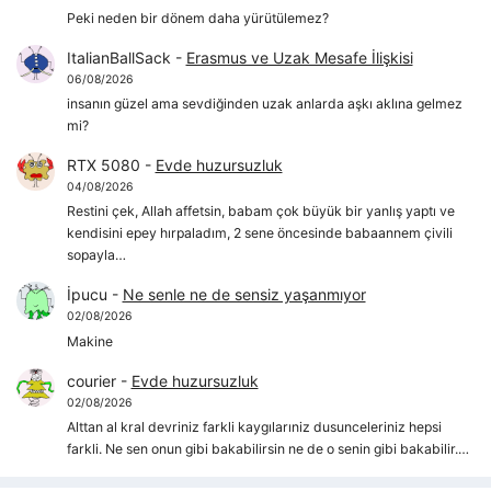
Peki neden bir dönem daha yürütülemez?
ItalianBallSack
-
Erasmus ve Uzak Mesafe İlişkisi
06/08/2026
insanın güzel ama sevdiğinden uzak anlarda aşkı aklına gelmez
mi?
RTX 5080
-
Evde huzursuzluk
04/08/2026
Restini çek, Allah affetsin, babam çok büyük bir yanlış yaptı ve
kendisini epey hırpaladım, 2 sene öncesinde babaannem çivili
sopayla…
İpucu
-
Ne senle ne de sensiz yaşanmıyor
02/08/2026
Makine
courier
-
Evde huzursuzluk
02/08/2026
Alttan al kral devriniz farkli kaygılarıniz dusunceleriniz hepsi
farkli. Ne sen onun gibi bakabilirsin ne de o senin gibi bakabilir.…