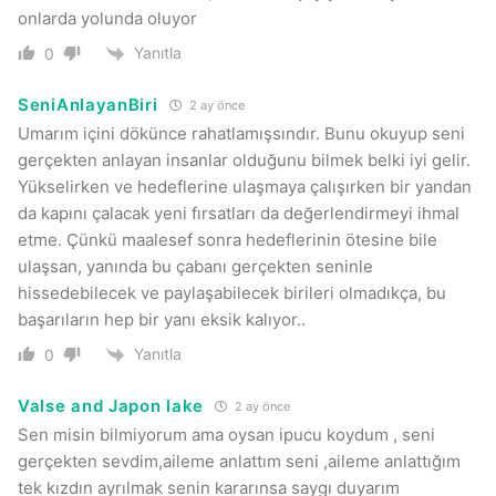
onlarda yolunda oluyor
Yanıtla
0
SeniAnlayanBiri
2 ay önce
Umarım içini dökünce rahatlamışsındır. Bunu okuyup seni
gerçekten anlayan insanlar olduğunu bilmek belki iyi gelir.
Yükselirken ve hedeflerine ulaşmaya çalışırken bir yandan
da kapını çalacak yeni fırsatları da değerlendirmeyi ihmal
etme. Çünkü maalesef sonra hedeflerinin ötesine bile
ulaşsan, yanında bu çabanı gerçekten seninle
hissedebilecek ve paylaşabilecek birileri olmadıkça, bu
başarıların hep bir yanı eksik kalıyor..
Yanıtla
0
Valse and Japon lake
2 ay önce
Sen misin bilmiyorum ama oysan ipucu koydum , seni
gerçekten sevdim,aileme anlattım seni ,aileme anlattığım
tek kızdın ayrılmak senin kararınsa saygı duyarım