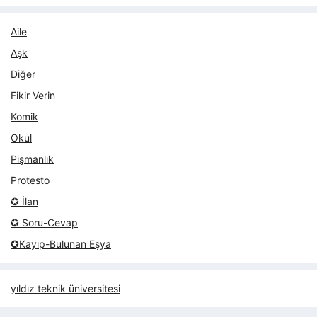
Aile
Aşk
Diğer
Fikir Verin
Komik
Okul
Pişmanlık
Protesto
✪ İlan
✪ Soru-Cevap
✪Kayıp-Bulunan Eşya
yıldız teknik üniversitesi