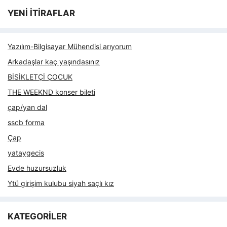
YENİ İTİRAFLAR
Yazılım-Bilgisayar Mühendisi arıyorum
Arkadaşlar kaç yaşındasınız
BİSİKLETÇİ ÇOCUK
THE WEEKND konser bileti
çap/yan dal
sscb forma
Çap
yataygecis
Evde huzursuzluk
Ytü girişim kulubu siyah saçlı kız
KATEGORİLER