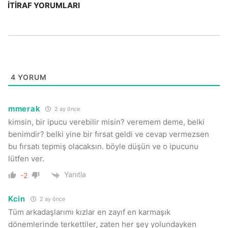
İTIRAF YORUMLARI
4
YORUM
mmerak
2 ay önce
kimsin, bir ipucu verebilir misin? veremem deme, belki
benimdir? belki yine bir fırsat geldi ve cevap vermezsen
bu fırsatı tepmiş olacaksın. böyle düşün ve o ipucunu
lütfen ver.
Yanıtla
-2
Kcin
2 ay önce
Tüm arkadaşlarımı kızlar en zayıf en karmaşık
dönemlerinde terkettiler, zaten her şey yolundayken