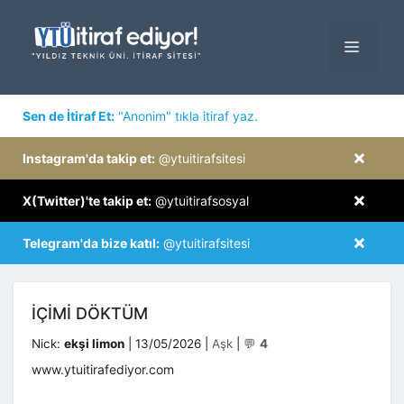
İçeriğe
atla
MENÜ
×
Sen de İtiraf Et:
"Anonim" tıkla itiraf yaz.
×
Instagram'da takip et:
@ytuitirafsitesi
×
X(Twitter)'te takip et:
@ytuitirafsosyal
×
Telegram'da bize katıl:
@ytuitirafsitesi
IÇIMI DÖKTÜM
Kategoriler
Nick:
ekşi limon
|
13/05/2026
|
Aşk
|
💬
4
www.ytuitirafediyor.com