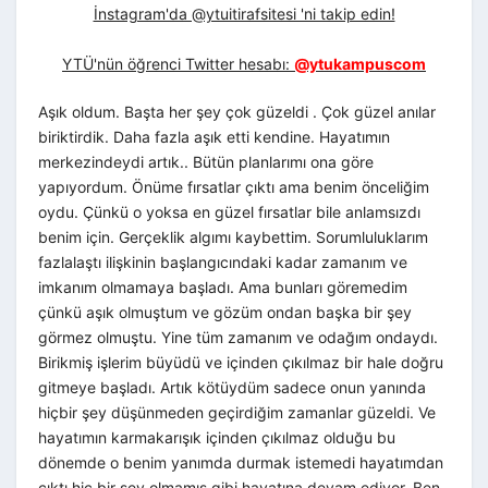
İnstagram'da @ytuitirafsitesi 'ni takip edin!
YTÜ'nün öğrenci Twitter hesabı:
@ytukampuscom
Aşık oldum. Başta her şey çok güzeldi . Çok güzel anılar
biriktirdik. Daha fazla aşık etti kendine. Hayatımın
merkezindeydi artık.. Bütün planlarımı ona göre
yapıyordum. Önüme fırsatlar çıktı ama benim önceliğim
oydu. Çünkü o yoksa en güzel fırsatlar bile anlamsızdı
benim için. Gerçeklik algımı kaybettim. Sorumluluklarım
fazlalaştı ilişkinin başlangıcındaki kadar zamanım ve
imkanım olmamaya başladı. Ama bunları göremedim
çünkü aşık olmuştum ve gözüm ondan başka bir şey
görmez olmuştu. Yine tüm zamanım ve odağım ondaydı.
Birikmiş işlerim büyüdü ve içinden çıkılmaz bir hale doğru
gitmeye başladı. Artık kötüydüm sadece onun yanında
hiçbir şey düşünmeden geçirdiğim zamanlar güzeldi. Ve
hayatımın karmakarışık içinden çıkılmaz olduğu bu
dönemde o benim yanımda durmak istemedi hayatımdan
çıktı hiç bir şey olmamış gibi hayatına devam ediyor. Ben