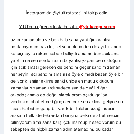
İnstagram'da @ytuitirafsitesi 'ni takip edin!
YTÜ'nün öğrenci Insta hesabı:
@ytukampuscom
uzun zaman oldu ve ben hala sana yaptığım yanlışı
unutamıyorum bazı kişisel sebeplerimden dolayı bir anda
konuşmayı bıraktım sebep belliydi ama ne ben açıklama
yaptım ne sen sordun aslında yanlışı yapan ben olduğum
için açıklaması gereken de bendim geçer sandım zaman
her şeyin ilacı sandım ama asla öyle olmadı bazen öyle bir
geliyor ki anılar aklıma sanki ünide en mutlu olduğum
zamanlar o zamanlardı sadece sen de değil diğer
arkadaşlarımla da doğal olarak aram açıldı. galiba
vicdanım rahat etmediği için en çok sen aklıma geliyorsun
insan harbiden garip bir varlık bir telefon uzağımdasın
arasam belki de tekrardan barışırız belki de affetmezsin
bilmiyorum ama sana karşı çok mahcup hissediyorum bu
sebepten de hiçbir zaman adım atamadım. bu kadar