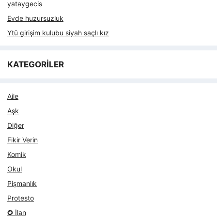
yataygecis
Evde huzursuzluk
Ytü girişim kulubu siyah saçlı kız
KATEGORİLER
Aile
Aşk
Diğer
Fikir Verin
Komik
Okul
Pişmanlık
Protesto
✪ İlan