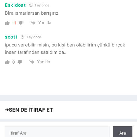
Eskidoat
1 ay önce
Bira ısmarlarsan barışırız
Yanıtla
-1
scott
1 ay önce
ipucu verebilir misin, bu kişi ben olabilirim çünkü birçok
insan tarafından satıldım da…
Yanıtla
0
➔
SEN DE İTİRAF ET
Ara
Ara