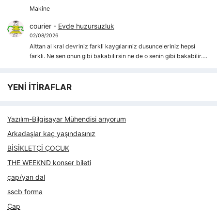
Makine
courier
-
Evde huzursuzluk
02/08/2026
Alttan al kral devriniz farkli kaygılarıniz dusunceleriniz hepsi
farkli. Ne sen onun gibi bakabilirsin ne de o senin gibi bakabilir.…
YENİ İTİRAFLAR
Yazılım-Bilgisayar Mühendisi arıyorum
Arkadaşlar kaç yaşındasınız
BİSİKLETÇİ ÇOCUK
THE WEEKND konser bileti
çap/yan dal
sscb forma
Çap