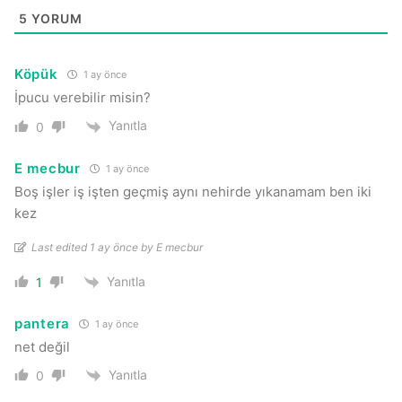
5
YORUM
Köpük
1 ay önce
İpucu verebilir misin?
Yanıtla
0
E mecbur
1 ay önce
Boş işler iş işten geçmiş aynı nehirde yıkanamam ben iki
kez
Last edited 1 ay önce by E mecbur
Yanıtla
1
pantera
1 ay önce
net değil
Yanıtla
0