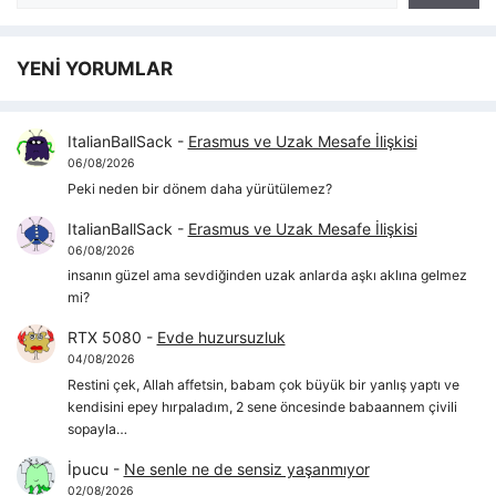
YENİ YORUMLAR
ItalianBallSack
-
Erasmus ve Uzak Mesafe İlişkisi
06/08/2026
Peki neden bir dönem daha yürütülemez?
ItalianBallSack
-
Erasmus ve Uzak Mesafe İlişkisi
06/08/2026
insanın güzel ama sevdiğinden uzak anlarda aşkı aklına gelmez
mi?
RTX 5080
-
Evde huzursuzluk
04/08/2026
Restini çek, Allah affetsin, babam çok büyük bir yanlış yaptı ve
kendisini epey hırpaladım, 2 sene öncesinde babaannem çivili
sopayla…
İpucu
-
Ne senle ne de sensiz yaşanmıyor
02/08/2026