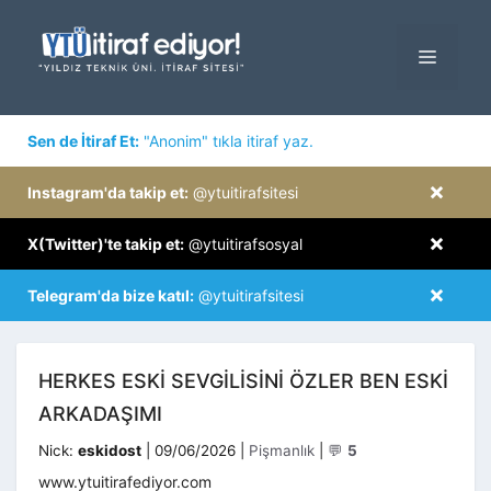
İçeriğe
atla
MENÜ
×
Sen de İtiraf Et:
"Anonim" tıkla itiraf yaz.
×
Instagram'da takip et:
@ytuitirafsitesi
×
X(Twitter)'te takip et:
@ytuitirafsosyal
×
Telegram'da bize katıl:
@ytuitirafsitesi
HERKES ESKI SEVGILISINI ÖZLER BEN ESKI
ARKADAŞIMI
Kategoriler
Nick:
eskidost
|
09/06/2026
|
Pişmanlık
|
💬
5
www.ytuitirafediyor.com