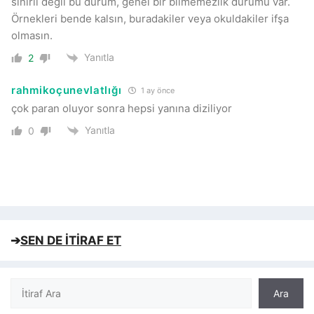
sınırlı değil bu durum, genel bir bilmemezlik durumu var.
Örnekleri bende kalsın, buradakiler veya okuldakiler ifşa
olmasın.
Yanıtla
2
rahmikoçunevlatlığı
1 ay önce
çok paran oluyor sonra hepsi yanına diziliyor
Yanıtla
0
➔
SEN DE İTİRAF ET
Ara
Ara