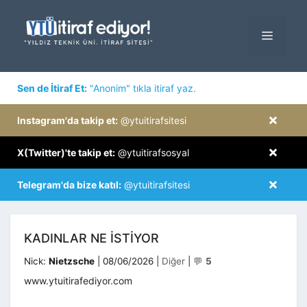
İçeriğe
atla
MENÜ
×
Sen de İtiraf Et:
"Anonim" tıkla itiraf yaz.
×
Instagram'da takip et:
@ytuitirafsitesi
×
X(Twitter)'te takip et:
@ytuitirafsosyal
×
Telegram'da bize katıl:
@ytuitirafsitesi
KADINLAR NE ISTIYOR
Kategoriler
Nick:
Nietzsche
|
08/06/2026
|
Diğer
|
💬
5
www.ytuitirafediyor.com