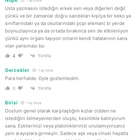
Nope
1 ay önce
Usta yazmasını istediğin erkek sen veya diğerleri değil
çünkü ve bir zamanlar doğru sandıkları kişi(ya bir keko ya
sınıflarındaki ya da okullarındaki popi eleman) bi yerde
boynuzlayınca ya da ortada bırakınca sen de etkileniyon
çünkü aynı organı taşıyon onların kendi hatalarının sana
olan yansıması bu
Yanıtla
4
Gercekler
1 ay önce
Para herhalde. Oyle gozlemledim.
Yanıtla
0
Birisi
1 ay önce
Dostum genel olarak karşılaştığım kızlar cidden ne
istediğini bilmeyenlerden oluştu, kesinlikle katılıyorum
sana. Eskilerinizi veya platoniklerinizi unutamıyorsanız
yeni arayışlara girmeyin. Sadece aşk veya cinsel hayatla