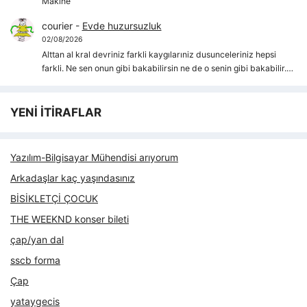
Makine
courier
-
Evde huzursuzluk
02/08/2026
Alttan al kral devriniz farkli kaygılarıniz dusunceleriniz hepsi
farkli. Ne sen onun gibi bakabilirsin ne de o senin gibi bakabilir.…
YENİ İTİRAFLAR
Yazılım-Bilgisayar Mühendisi arıyorum
Arkadaşlar kaç yaşındasınız
BİSİKLETÇİ ÇOCUK
THE WEEKND konser bileti
çap/yan dal
sscb forma
Çap
yataygecis