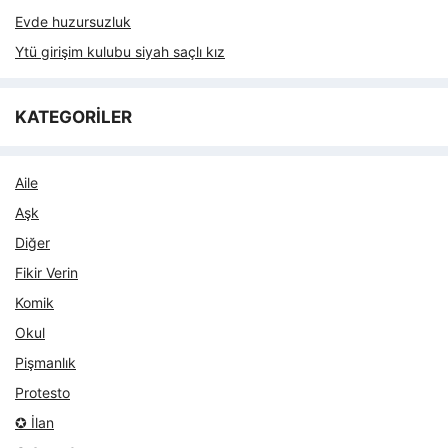
Evde huzursuzluk
Ytü girişim kulubu siyah saçlı kız
KATEGORİLER
Aile
Aşk
Diğer
Fikir Verin
Komik
Okul
Pişmanlık
Protesto
✪ İlan