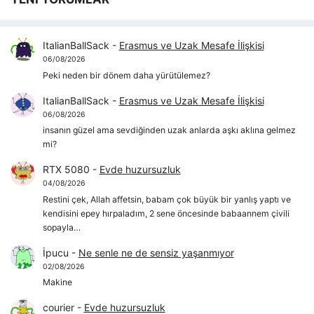
ItalianBallSack
-
Erasmus ve Uzak Mesafe İlişkisi
06/08/2026
Peki neden bir dönem daha yürütülemez?
ItalianBallSack
-
Erasmus ve Uzak Mesafe İlişkisi
06/08/2026
insanın güzel ama sevdiğinden uzak anlarda aşkı aklına gelmez
mi?
RTX 5080
-
Evde huzursuzluk
04/08/2026
Restini çek, Allah affetsin, babam çok büyük bir yanlış yaptı ve
kendisini epey hırpaladım, 2 sene öncesinde babaannem çivili
sopayla…
İpucu
-
Ne senle ne de sensiz yaşanmıyor
02/08/2026
Makine
courier
-
Evde huzursuzluk