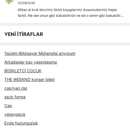
02/08/2026
Alttan al kral devriniz farkli kaygılarıniz dusunceleriniz hepsi
farkli. Ne sen onun gibi bakabilirsin ne de o senin gibi bakabilir.…
YENİ İTİRAFLAR
Yazılım-Bilgisayar Mühendisi arıyorum
Arkadaşlar kaç yaşındasınız
BİSİKLETÇİ ÇOCUK
THE WEEKND konser bileti
çap/yan dal
sscb forma
Çap
yataygecis
Evde huzursuzluk