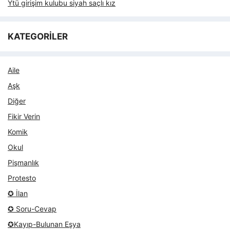
Ytü girişim kulubu siyah saçlı kız
KATEGORİLER
Aile
Aşk
Diğer
Fikir Verin
Komik
Okul
Pişmanlık
Protesto
✪ İlan
✪ Soru-Cevap
✪Kayıp-Bulunan Eşya