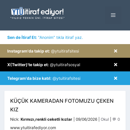
İçeriğe
atla
MENÜ
×
Sen de İtiraf Et:
"Anonim" tıkla itiraf yaz.
×
Instagram'da takip et:
@ytuitirafsitesi
×
X(Twitter)'te takip et:
@ytuitirafsosyal
×
Telegram'da bize katıl:
@ytuitirafsitesi
KÜÇÜK KAMERADAN FOTOMUZU ÇEKEN
KIZ
Kategoriler
Nick:
Kırmızı,renkli ceketli kızlar
|
09/06/2026
|
Okul
|
💬 0
www.ytuitirafediyor.com