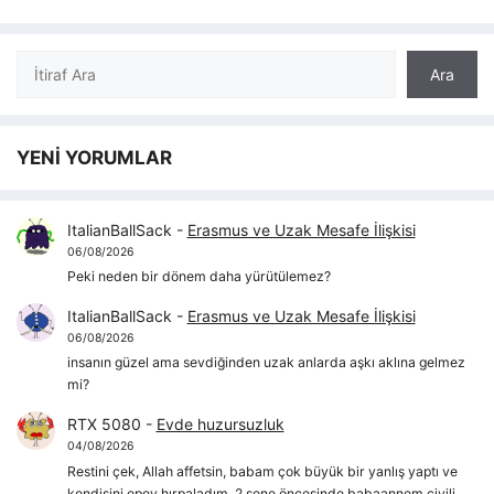
Ara
Ara
YENİ YORUMLAR
ItalianBallSack
-
Erasmus ve Uzak Mesafe İlişkisi
06/08/2026
Peki neden bir dönem daha yürütülemez?
ItalianBallSack
-
Erasmus ve Uzak Mesafe İlişkisi
06/08/2026
insanın güzel ama sevdiğinden uzak anlarda aşkı aklına gelmez
mi?
RTX 5080
-
Evde huzursuzluk
04/08/2026
Restini çek, Allah affetsin, babam çok büyük bir yanlış yaptı ve
kendisini epey hırpaladım, 2 sene öncesinde babaannem çivili