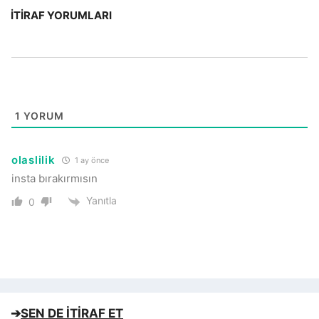
İTIRAF YORUMLARI
1
YORUM
olaslilik
1 ay önce
insta bırakırmısın
Yanıtla
0
➔
SEN DE İTİRAF ET