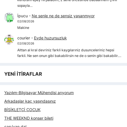
sopayla…
İpucu
-
Ne senle ne de sensiz yaşanmıyor
02/08/2026
Makine
courier
-
Evde huzursuzluk
02/08/2026
Alttan al kral devriniz farkli kaygılarıniz dusunceleriniz hepsi
farkli. Ne sen onun gibi bakabilirsin ne de o senin gibi bakabilir.…
YENİ İTİRAFLAR
Yazılım-Bilgisayar Mühendisi arıyorum
Arkadaşlar kaç yaşındasınız
BİSİKLETÇİ ÇOCUK
THE WEEKND konser bileti
çap/yan dal