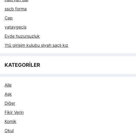
sscb forma
Çap
yataygecis
Evde huzursuzluk
Ytü girişim kulubu siyah saçlı kız
KATEGORİLER
Aile
Aşk
Diğer
Fikir Verin
Komik
Okul