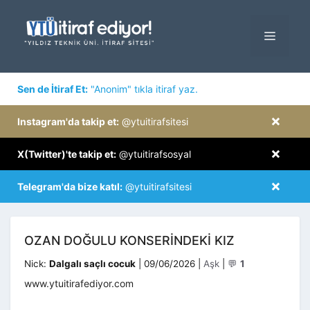
İçeriğe
atla
MENÜ
×
Sen de İtiraf Et:
"Anonim" tıkla itiraf yaz.
×
Instagram'da takip et:
@ytuitirafsitesi
×
X(Twitter)'te takip et:
@ytuitirafsosyal
×
Telegram'da bize katıl:
@ytuitirafsitesi
OZAN DOĞULU KONSERINDEKI KIZ
Kategoriler
Nick:
Dalgalı saçlı cocuk
|
09/06/2026
|
Aşk
|
💬
1
www.ytuitirafediyor.com