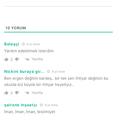
10
YORUM
Beleşçi
9 yıl önce
Yardım edebilmek isterdim
Yanıtla
0
Nickini buraya gir...
9 yıl önce
Ben ergen değilim kardeş.. bir tek sen ihtiyar değilsin bu
okulda biz büyük bir ihtiyar heyetiyiz..
Yanıtla
0
şairane inşaatçı
9 yıl önce
İman, İman, İman, teslimiyet