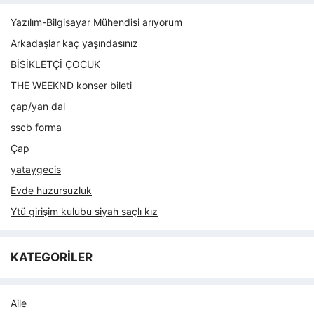
Yazılım-Bilgisayar Mühendisi arıyorum
Arkadaşlar kaç yaşındasınız
BİSİKLETÇİ ÇOCUK
THE WEEKND konser bileti
çap/yan dal
sscb forma
Çap
yataygecis
Evde huzursuzluk
Ytü girişim kulubu siyah saçlı kız
KATEGORİLER
Aile