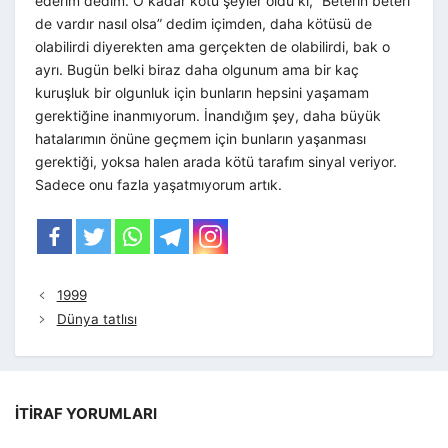
ederim dedim. O kadar kötü şeyler oldu ki, “Beterin beteri
de vardır nasıl olsa” dedim içimden, daha kötüsü de
olabilirdi diyerekten ama gerçekten de olabilirdi, bak o
ayrı. Bugün belki biraz daha olgunum ama bir kaç
kuruşluk bir olgunluk için bunların hepsini yaşamam
gerektiğine inanmıyorum. İnandığım şey, daha büyük
hatalarımın önüne geçmem için bunların yaşanması
gerektiği, yoksa halen arada kötü tarafım sinyal veriyor.
Sadece onu fazla yaşatmıyorum artık.
1999
Dünya tatlısı
İTIRAF YORUMLARI