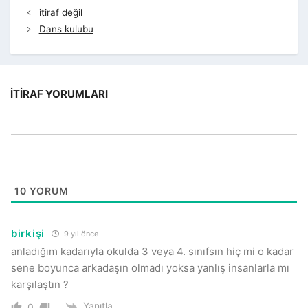
itiraf değil
Dans kulubu
İTIRAF YORUMLARI
10
YORUM
birkişi
9 yıl önce
anladığım kadarıyla okulda 3 veya 4. sınıfsın hiç mi o kadar
sene boyunca arkadaşın olmadı yoksa yanlış insanlarla mı
karşılaştın ?
Yanıtla
0