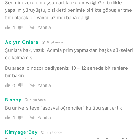
Sen dinozoru olmuşsun artık okulun ya 😀 Gel birlikte
yapalım yürüyüştü, bisikletti benimle birlikte göbüş eritme
timi olacak bir yancı lazımdı bana da 😀
Yanıtla
0
Acıyın Onlara
9 yıl önce
Şunlara bak, yazık. Adımla prim yapmaktan başka sükseleri
de kalmamış.
Bu arada, dinozor dediyseniz, 10 – 12 senede bitirenlere
bir bakın.
Yanıtla
0
Bishop
9 yıl önce
Bu üniversiteye “asosyâl öğrenciler” kulübü şart artık
Yanıtla
0
KimyagerBey
9 yıl önce