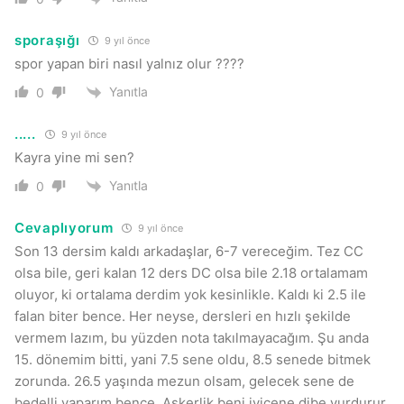
sporaşığı
9 yıl önce
spor yapan biri nasıl yalnız olur ????
Yanıtla
0
.....
9 yıl önce
Kayra yine mi sen?
Yanıtla
0
Cevaplıyorum
9 yıl önce
Son 13 dersim kaldı arkadaşlar, 6-7 vereceğim. Tez CC
olsa bile, geri kalan 12 ders DC olsa bile 2.18 ortalamam
oluyor, ki ortalama derdim yok kesinlikle. Kaldı ki 2.5 ile
falan biter bence. Her neyse, dersleri en hızlı şekilde
vermem lazım, bu yüzden nota takılmayacağım. Şu anda
15. dönemim bitti, yani 7.5 sene oldu, 8.5 senede bitmek
zorunda. 26.5 yaşında mezun olsam, gelecek sene de
bedelli yaparım bence. Askerlik beni iyicene dibe vurdurur,