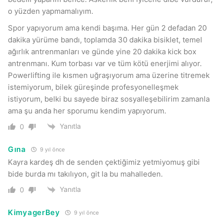
o yüzden yapmamalıyım.
Spor yapıyorum ama kendi başıma. Her gün 2 defadan 20
dakika yürüme bandı, toplamda 30 dakika bisiklet, temel
ağırlık antrenmanları ve günde yine 20 dakika kick box
antrenmanı. Kum torbası var ve tüm kötü enerjimi alıyor.
Powerlifting ile kısmen uğraşıyorum ama üzerine titremek
istemiyorum, bilek güreşinde profesyonelleşmek
istiyorum, belki bu sayede biraz sosyalleşebilirim zamanla
ama şu anda her sporumu kendim yapıyorum.
Yanıtla
0
Gına
9 yıl önce
Kayra kardeş dh de senden çektiğimiz yetmiyomuş gibi
bide burda mı takılıyon, git la bu mahalleden.
Yanıtla
0
KimyagerBey
9 yıl önce