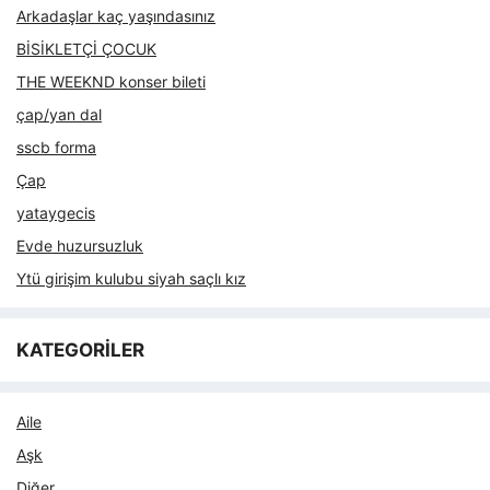
Arkadaşlar kaç yaşındasınız
BİSİKLETÇİ ÇOCUK
THE WEEKND konser bileti
çap/yan dal
sscb forma
Çap
yataygecis
Evde huzursuzluk
Ytü girişim kulubu siyah saçlı kız
KATEGORİLER
Aile
Aşk
Diğer