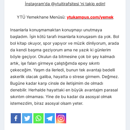
İnstagram'da @ytuitirafsitesi 'ni takip edin!
YTÜ Yemekhane Menüsü:
ytukampus.com/yemek
Insanlarla konuşmamaktan konuşmayı unutmaya
başladım. İşin kötü tarafı insanlarla konuşasım da yok. Bol
bol kitap okuyor, spor yapıyor ve müzik dinliyorum, arada
da kendi başıma geziyorum ama ne yazık ki günlerim
böyle geçiyor. Okulun da bitmesine çok bir şey kalmadı
artık, işe falan girmeye çalıştığımda epey sıkıntı
çekeceğim. Yaşım da ilerledi, bunun tek avantajı bedelli
askerlik olacak galiba, hayatta o strese girmem. Değmez.
Bugüne kadar karşı cinsle de iletişimim de olmadı
denebilir. Herhalde hayattaki en büyük avantajım parasal
sıkıntım olmaması. Yine de bu kadar da asosyal olmak
istemezdim, biraz asosyal olsam yeter.