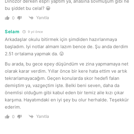
Dinozor derken espri yaptım ya, anasına sövmüşüm gibi ne
bu şiddet bu celal? 😀
Yanıtla
0
Selam
9 yıl önce
Arkadaşlar okulu bitirmek için şimdiden hazırlanmaya
başladım. Iyi notlar almam lazım bence de. Şu anda derdim
2.51 ortalama yapmak da. 😛
Bu arada, bu gece epey düşündüm ve zina yapmamaya net
olarak karar verdim. Yıllar önce bir kere hata ettim ve artık
tekrarlamayacağım. Geçen konularda skor hedefi falan
demiştim ya, vazgeçtim işte. Belki beni seven, daha da
önemlisi olduğum gibi kabul eden bir temiz aile kızı çıkar
karşıma. Hayatımdaki en iyi şey bu olur herhalde. Teşekkür
ederim.
Yanıtla
0