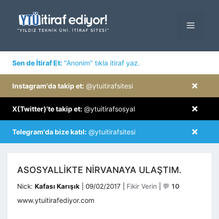
İçeriğe
atla
MENÜ
×
Sen de İtiraf Et:
"Anonim" tıkla itiraf yaz.
×
Instagram'da takip et:
@ytuitirafsitesi
×
X(Twitter)'te takip et:
@ytuitirafsosyal
×
Telegram'da bize katıl:
@ytuitirafsitesi
ASOSYALLIKTE NIRVANAYA ULAŞTIM.
Kategoriler
Nick:
Kafası Karışık
|
09/02/2017
|
Fikir Verin
|
💬
10
www.ytuitirafediyor.com