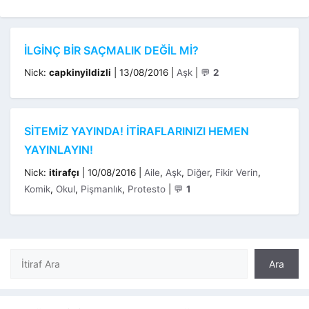
İLGINÇ BIR SAÇMALIK DEĞIL MI?
Kategoriler
Nick:
capkinyildizli
|
13/08/2016
|
Aşk
|
💬
2
SITEMIZ YAYINDA! İTIRAFLARINIZI HEMEN
YAYINLAYIN!
Kategoriler
Nick:
itirafçı
|
10/08/2016
|
Aile
,
Aşk
,
Diğer
,
Fikir Verin
,
Komik
,
Okul
,
Pişmanlık
,
Protesto
|
💬
1
Ara
Ara