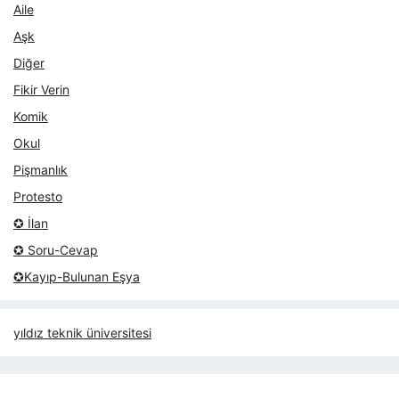
Aile
Aşk
Diğer
Fikir Verin
Komik
Okul
Pişmanlık
Protesto
✪ İlan
✪ Soru-Cevap
✪Kayıp-Bulunan Eşya
yıldız teknik üniversitesi