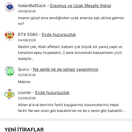
ItalianBallSack
-
Erasmus ve Uzak Mesafe İlişkisi
06/08/2026
insanın güzel ama sevdiğinden uzak anlarda aşkı aklına gelmez
mi?
RTX 5080
-
Evde huzursuzluk
04/08/2026
Restini çek, Allah affetsin, babam çok büyük bir yanlış yaptı ve
kendisini epey hırpaladım, 2 sene öncesinde babaannem çivili
sopayla…
İpucu
-
Ne senle ne de sensiz yaşanmıyor
02/08/2026
Makine
courier
-
Evde huzursuzluk
02/08/2026
Alttan al kral devriniz farkli kaygılarıniz dusunceleriniz hepsi
farkli. Ne sen onun gibi bakabilirsin ne de o senin gibi bakabilir.…
YENİ İTİRAFLAR