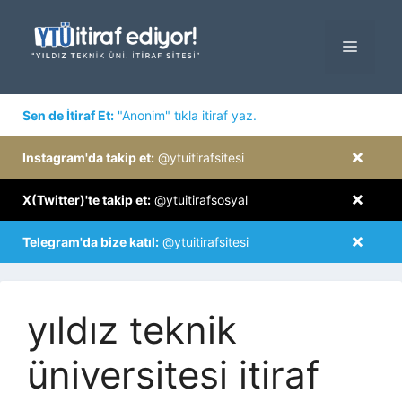
İçeriğe
atla
MENÜ
×
Sen de İtiraf Et:
"Anonim" tıkla itiraf yaz.
×
Instagram'da takip et:
@ytuitirafsitesi
×
X(Twitter)'te takip et:
@ytuitirafsosyal
×
Telegram'da bize katıl:
@ytuitirafsitesi
yıldız teknik
üniversitesi itiraf