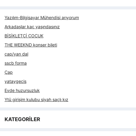
Yazılım-Bilgisayar Mühendisi arıyorum
Arkadaşlar kaç yaşındasınız
BİSİKLETÇİ ÇOCUK
THE WEEKND konser bileti
çap/yan dal
sscb forma
Çap
yataygecis
Evde huzursuzluk
Ytü girişim kulubu siyah saçlı kız
KATEGORİLER