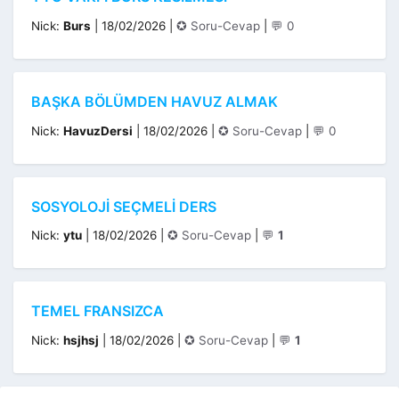
Kategoriler
Nick:
Burs
|
18/02/2026
|
✪ Soru-Cevap
|
💬 0
BAŞKA BÖLÜMDEN HAVUZ ALMAK
Kategoriler
Nick:
HavuzDersi
|
18/02/2026
|
✪ Soru-Cevap
|
💬 0
SOSYOLOJI SEÇMELI DERS
Kategoriler
Nick:
ytu
|
18/02/2026
|
✪ Soru-Cevap
|
💬
1
TEMEL FRANSIZCA
Kategoriler
Nick:
hsjhsj
|
18/02/2026
|
✪ Soru-Cevap
|
💬
1