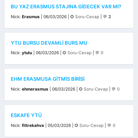
BU YAZ ERASMUS STAJINA GIDECEK VAR MI?
Kategoriler
Nick:
Erasmus
|
06/03/2026
|
✪ Soru-Cevap
|
💬
2
YTU BURSU DEVAMLI BURS MU
Kategoriler
Nick:
ytulu
|
06/03/2026
|
✪ Soru-Cevap
|
💬 0
EHM ERASMUSA GITMIS BIRISI
Kategoriler
Nick:
ehmerasmus
|
06/03/2026
|
✪ Soru-Cevap
|
💬 0
ESKAFE YTÜ
Kategoriler
Nick:
filtrekahve
|
05/03/2026
|
✪ Soru-Cevap
|
💬 0