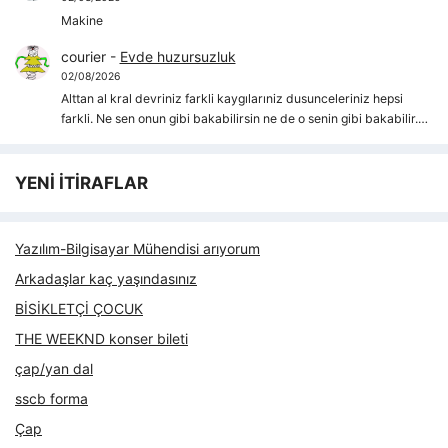
Makine
courier
-
Evde huzursuzluk
02/08/2026
Alttan al kral devriniz farkli kaygılarıniz dusunceleriniz hepsi
farkli. Ne sen onun gibi bakabilirsin ne de o senin gibi bakabilir.…
YENİ İTİRAFLAR
Yazılım-Bilgisayar Mühendisi arıyorum
Arkadaşlar kaç yaşındasınız
BİSİKLETÇİ ÇOCUK
THE WEEKND konser bileti
çap/yan dal
sscb forma
Çap