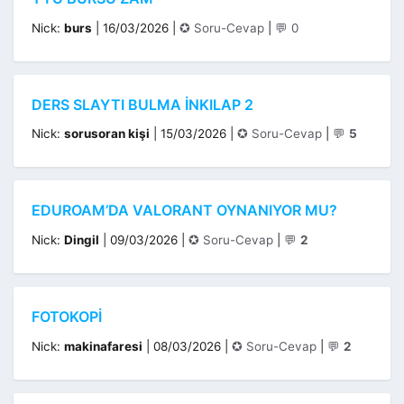
Kategoriler
Nick:
burs
|
16/03/2026
|
✪ Soru-Cevap
|
💬 0
DERS SLAYTI BULMA INKILAP 2
Kategoriler
Nick:
sorusoran kişi
|
15/03/2026
|
✪ Soru-Cevap
|
💬
5
EDUROAM’DA VALORANT OYNANIYOR MU?
Kategoriler
Nick:
Dingil
|
09/03/2026
|
✪ Soru-Cevap
|
💬
2
FOTOKOPI
Kategoriler
Nick:
makinafaresi
|
08/03/2026
|
✪ Soru-Cevap
|
💬
2