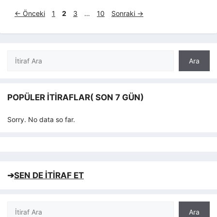
Sayfa
Sayfa
Sayfa
Sayfa
←
Önceki
1
2
3
…
10
Sonraki
→
Ara
Ara
POPÜLER İTIRAFLAR( SON 7 GÜN)
Sorry. No data so far.
➔
SEN DE İTİRAF ET
Ara
Ara