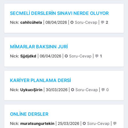
SECMELI DERSLERIN SINAVI NERDE OLUYOR
Kategoriler
Nick:
cahilcühela
|
08/04/2026
|
✪ Soru-Cevap
|
💬
2
MIMARLAR BAKSINN JURI
Kategoriler
Nick:
Sjjdjdkd
|
06/04/2026
|
✪ Soru-Cevap
|
💬
1
KARIYER PLANLAMA DERSI
Kategoriler
Nick:
UykucıŞirin
|
30/03/2026
|
✪ Soru-Cevap
|
💬 0
ONLINE DERSLER
Kategoriler
Nick:
muratsungurtekin
|
25/03/2026
|
✪ Soru-Cevap
|
💬