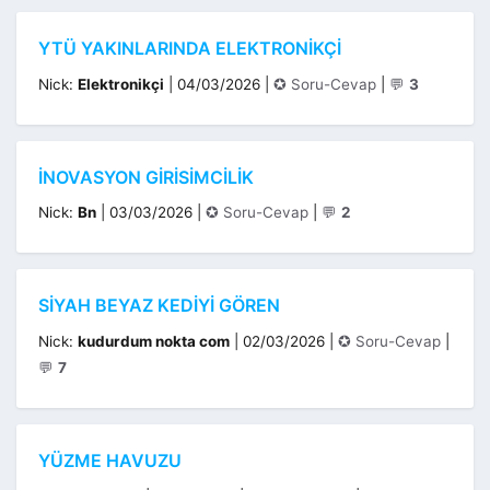
YTÜ YAKINLARINDA ELEKTRONIKÇI
Kategoriler
Nick:
Elektronikçi
|
04/03/2026
|
✪ Soru-Cevap
|
💬
3
İNOVASYON GIRISIMCILIK
Kategoriler
Nick:
Bn
|
03/03/2026
|
✪ Soru-Cevap
|
💬
2
SIYAH BEYAZ KEDIYI GÖREN
Kategoriler
Nick:
kudurdum nokta com
|
02/03/2026
|
✪ Soru-Cevap
|
💬
7
YÜZME HAVUZU