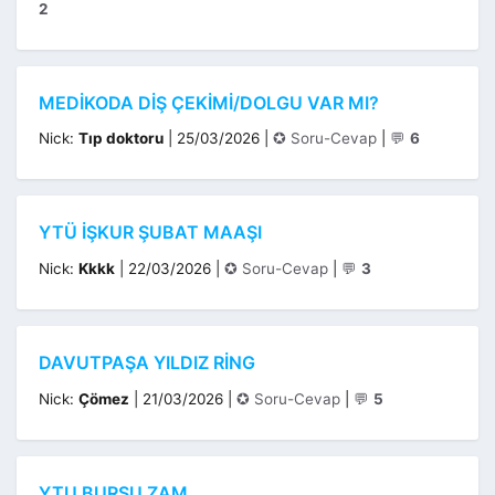
2
MEDIKODA DIŞ ÇEKIMI/DOLGU VAR MI?
Kategoriler
Nick:
Tıp doktoru
|
25/03/2026
|
✪ Soru-Cevap
|
💬
6
YTÜ IŞKUR ŞUBAT MAAŞI
Kategoriler
Nick:
Kkkk
|
22/03/2026
|
✪ Soru-Cevap
|
💬
3
DAVUTPAŞA YILDIZ RING
Kategoriler
Nick:
Çömez
|
21/03/2026
|
✪ Soru-Cevap
|
💬
5
YTU BURSU ZAM