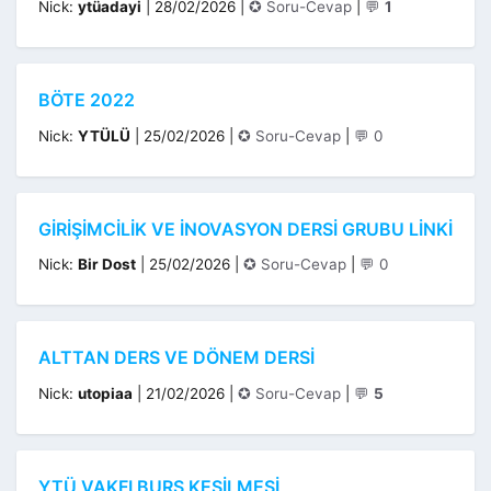
Kategoriler
Nick:
ytüadayi
|
28/02/2026
|
✪ Soru-Cevap
|
💬
1
BÖTE 2022
Kategoriler
Nick:
YTÜLÜ
|
25/02/2026
|
✪ Soru-Cevap
|
💬 0
GIRIŞIMCILIK VE İNOVASYON DERSI GRUBU LINKI
Kategoriler
Nick:
Bir Dost
|
25/02/2026
|
✪ Soru-Cevap
|
💬 0
ALTTAN DERS VE DÖNEM DERSİ
Kategoriler
Nick:
utopiaa
|
21/02/2026
|
✪ Soru-Cevap
|
💬
5
YTÜ VAKFI BURS KESILMESI