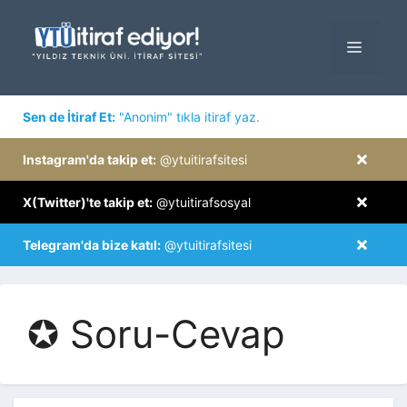
İçeriğe
atla
MENÜ
×
Sen de İtiraf Et:
"Anonim" tıkla itiraf yaz.
×
Instagram'da takip et:
@ytuitirafsitesi
×
X(Twitter)'te takip et:
@ytuitirafsosyal
×
Telegram'da bize katıl:
@ytuitirafsitesi
✪ Soru-Cevap