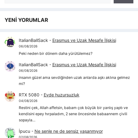
YENİ YORUMLAR
ItalianBallSack
-
Erasmus ve Uzak Mesafe İlişkisi
06/08/2026
Peki neden bir dönem daha yürütülemez?
ItalianBallSack
-
Erasmus ve Uzak Mesafe İlişkisi
06/08/2026
insanın güzel ama sevdiğinden uzak anlarda aşkı aklına gelmez
mi?
RTX 5080
-
Evde huzursuzluk
04/08/2026
Restini çek, Allah affetsin, babam çok büyük bir yanlış yaptı ve
kendisini epey hırpaladım, 2 sene öncesinde babaannem çivili
sopayla…
İpucu
-
Ne senle ne de sensiz yaşanmıyor
02/08/2026