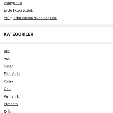
yataygecis
Evde huzursuzluk
Ytü girişim kulubu siyah saçlı kız
KATEGORİLER
Aile
Aşk
Diğer
Fikir Verin
Komik
Okul
Pişmanlık
Protesto
✪ İlan