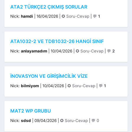
ATA2 TÜRKÇE2 ÇIKMIŞ SORULAR
Kategoriler
Nick:
hamdi
|
16/04/2026
|
✪ Soru-Cevap
|
💬
1
ATA1032-2 VE TDB1032-26 HANGI SINIF
Kategoriler
Nick:
anlayamadım
|
10/04/2026
|
✪ Soru-Cevap
|
💬
2
İNOVASYON VE GIRIŞIMCILIK VIZE
Kategoriler
Nick:
bilmiyom
|
10/04/2026
|
✪ Soru-Cevap
|
💬
1
MAT2 WP GRUBU
Kategoriler
Nick:
sdsd
|
09/04/2026
|
✪ Soru-Cevap
|
💬 0